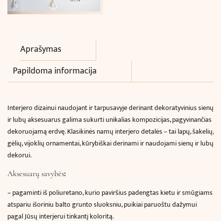
Aprašymas
Papildoma informacija
Interjero dizainui naudojant ir tarpusavyje derinant dekoratyvinius sienų
ir lubų aksesuarus galima sukurti unikalias kompozicijas, pagyvinančias
dekoruojamą erdvę. Klasikinės namų interjero detalės – tai lapų, šakelių,
gėlių, vijoklių ornamentai, kūrybiškai derinami ir naudojami sienų ir lubų
dekorui.
:
Aksesuarų savybės
–
pagaminti iš poliuretano, kurio paviršius padengtas kietu ir smūgiams
atspariu išoriniu balto grunto sluoksniu, puikiai paruoštu dažymui
pagal Jūsų interjerui tinkantį koloritą.