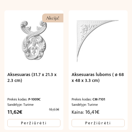
Akcija!
Aksesuaras (31.7 x 21.3 x
Aksesuaras luboms ( ø 68
2.3 cm)
x 48 x 3.3 cm)
Prekės kodas:
P-1009C
Prekės kodas:
CM-7101
Sandėlyje: Turime
Sandėlyje: Turime
18,63
€
Original
Current
11,62
€
16,41
€
Kaina:
price
price
Peržiūrėti
Peržiūrėti
was:
is:
18,63€.
11,62€.