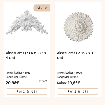
Akcija!
Aksesuaras (73.6 x 38.5 x
Aksesuaras ( ø 15.7 x 3
4 cm)
cm)
Prekės kodas:
P-1012
Prekės kodas:
P-1006
Sandėlyje: Turime
Sandėlyje: Turime
34,97
€
Original
Current
20,98
€
10,65
€
Kaina:
price
price
Peržiūrėti
Peržiūrėti
was:
is:
34,97€.
20,98€.