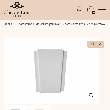
21
Atgal
Pradžia
>
El. parduotuvė
>
Kiti dekoro gaminiai
> >
Aksesuaras (9.4 x 12.5 x 3.8 cm)
Akcija!