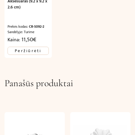
Aksesuaras (9.2 x 9.2 x
2.6 cm)
Prekės kodas:
CR-5092-2
Sandėlyje: Turime
11,50
€
Kaina:
Peržiūrėti
Panašūs produktai