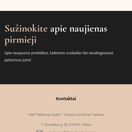
Sužinokite
apie naujienas
pirmieji
Apie naujausius produktus, taikomas nuolaidas bei naudingiausius
patarimus jums!
Kontaktai
UAB "Patikimas turtas". "Classic Line Decor" salonas
T. Ševčenkos g. 19, LT-03111, Vilnius