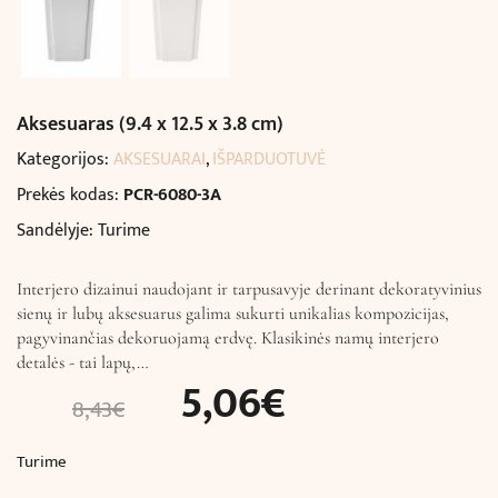
Aksesuaras (9.4 x 12.5 x 3.8 cm)
Kategorijos:
AKSESUARAI
,
IŠPARDUOTUVĖ
Prekės kodas:
PCR-6080-3A
Sandėlyje: Turime
Interjero dizainui naudojant ir tarpusavyje derinant dekoratyvinius
sienų ir lubų aksesuarus galima sukurti unikalias kompozicijas,
pagyvinančias dekoruojamą erdvę. Klasikinės namų interjero
detalės - tai lapų,…
5,06
€
8,43
€
Turime