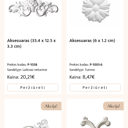
Aksesuaras (35.4 x 12.5 x
Aksesuaras (6 x 1.2 cm)
3.3 cm)
Prekės kodas:
P-1038
Prekės kodas:
P-1005-6
Sandėlyje: Laikinai neturime
Sandėlyje: Turime
20,21
€
8,47
€
Kaina:
Kaina:
Peržiūrėti
Peržiūrėti
Akcija!
Akcija!