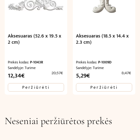
Aksesuaras (52.6 x 19.5 x
Aksesuaras (18.5 x 14.4 x
2 cm)
2.3 cm)
Prekės kodas:
P-1043R
Prekės kodas:
P-1009D
Sandėlyje: Turime
Sandėlyje: Turime
20,57
€
8,47
€
Original
Current
Original
Current
12,34
€
5,29
€
price
price
price
price
Peržiūrėti
Peržiūrėti
was:
is:
was:
is:
20,57€.
12,34€.
8,47€.
5,29€.
Neseniai peržiūrėtos prekės