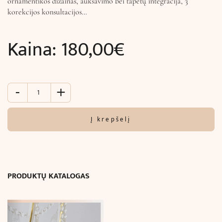
ornamentikos dizainas, auksavimo bei tapetų integracija, 3
korekcijos konsultacijos…
Kaina:
180,00
€
-
+
produkto
kiekis:
3D
Į krepšelį
vizualizacijų
sukūrimas
1
erdvei
Luxury
PRODUKTŲ KATALOGAS
level