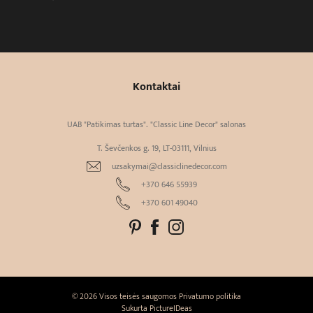
Kontaktai
UAB "Patikimas turtas". "Classic Line Decor" salonas
T. Ševčenkos g. 19, LT-03111, Vilnius
uzsakymai@classiclinedecor.com
+370 646 55939
+370 601 49040
© 2026 Visos teisės saugomos
Privatumo politika
Sukurta
PictureIDeas