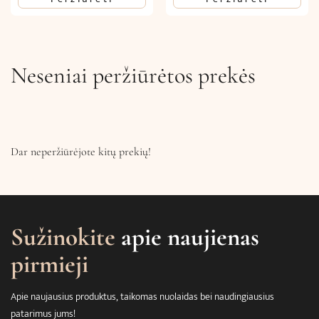
Neseniai peržiūrėtos prekės
Dar neperžiūrėjote kitų prekių!
Sužinokite
apie naujienas
pirmieji
Apie naujausius produktus, taikomas nuolaidas bei naudingiausius
patarimus jums!