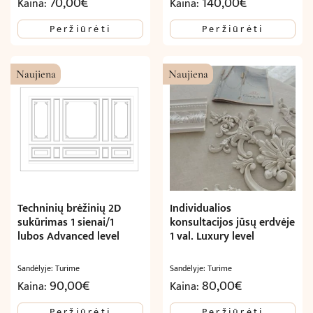
70,00
€
140,00
€
Kaina:
Kaina:
Peržiūrėti
Peržiūrėti
Naujiena
Naujiena
Techninių brėžinių 2D
Individualios
sukūrimas 1 sienai/1
konsultacijos jūsų erdvėje
lubos Advanced level
1 val. Luxury level
Sandėlyje: Turime
Sandėlyje: Turime
90,00
€
80,00
€
Kaina:
Kaina:
Peržiūrėti
Peržiūrėti