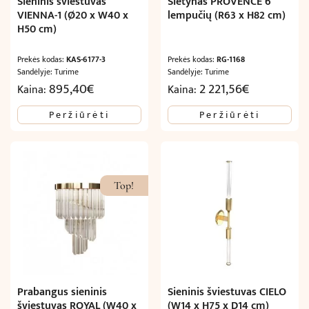
Sieninis šviestuvas
Sietynas PROVENCE 6
VIENNA-1 (Ø20 x W40 x
lempučių (R63 x H82 cm)
H50 cm)
Prekės kodas:
KAS-6177-3
Prekės kodas:
RG-1168
Sandėlyje: Turime
Sandėlyje: Turime
895,40
€
2 221,56
€
Kaina:
Kaina:
Peržiūrėti
Peržiūrėti
Top!
Prabangus sieninis
Sieninis šviestuvas CIELO
šviestuvas ROYAL (W40 x
(W14 x H75 x D14 cm)