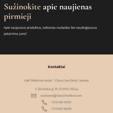
Sužinokite
apie naujienas
pirmieji
Apie naujausius produktus, taikomas nuolaidas bei naudingiausius
patarimus jums!
Kontaktai
UAB "Patikimas turtas". "Classic Line Decor" salonas
T. Ševčenkos g. 19, LT-03111, Vilnius
uzsakymai@classiclinedecor.com
+370 646 55939
+370 601 49040