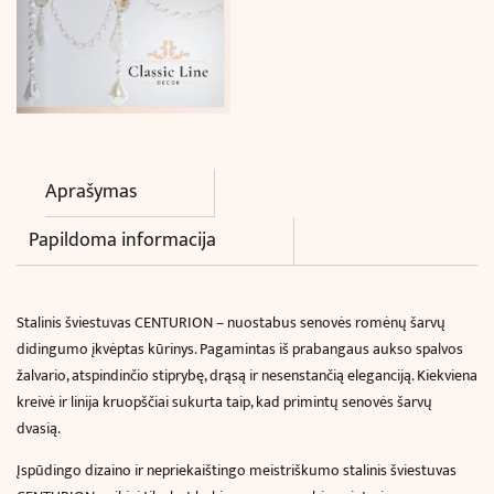
Aprašymas
Papildoma informacija
Stalinis šviestuvas CENTURION – nuostabus senovės romėnų šarvų
didingumo įkvėptas kūrinys. Pagamintas iš prabangaus aukso spalvos
žalvario, atspindinčio stiprybę, drąsą ir nesenstančią eleganciją. Kiekviena
kreivė ir linija kruopščiai sukurta taip, kad primintų senovės šarvų
dvasią.
Įspūdingo dizaino ir nepriekaištingo meistriškumo stalinis šviestuvas