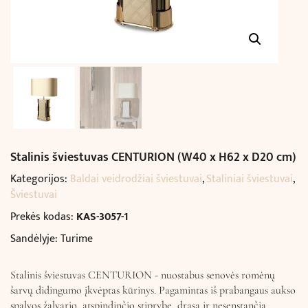
Stalinis šviestuvas CENTURION (W40 x H62 x D20 cm)
Kategorijos:
Baldai veidrodžiai šviestuvai
,
Staliniai šviestuvai
,
Šviestuvai
Prekės kodas:
KAS-3057-1
Sandėlyje: Turime
Stalinis šviestuvas CENTURION - nuostabus senovės romėnų
šarvų didingumo įkvėptas kūrinys. Pagamintas iš prabangaus aukso
spalvos žalvario, atspindinčio stiprybę, drąsą ir nesenstančią