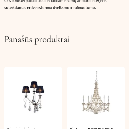
CENTURION puikiai tiks bet kokiame namų ar biuro interjere,
suteikdamas erdvei istorinio dvelksmo ir rafinuotumo.
Panašūs produktai