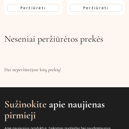
price
price
Peržiūrėti
Peržiūrėti
was:
is:
52,71€.
36,18€.
Neseniai peržiūrėtos prekės
Dar neperžiūrėjote kitų prekių!
Sužinokite
apie naujienas
pirmieji
Apie naujausius produktus, taikomas nuolaidas bei naudingiausius