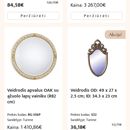
124,70
€
Original
Current
84,58
€
3 267,00
€
Kaina:
price
price
Peržiūrėti
Peržiūrėti
was:
is:
124,70€.
84,58€.
Akcija!
Veidrodis apvalus OAK su
Veidrodis OD: 49 x 27 x
ąžuolo lapų vainiku (R82
2.5 cm; ID: 34.3 x 23 cm
cm)
Prekės kodas:
RG-356P
Prekės kodas:
V22
Sandėlyje: Turime
Sandėlyje: Turime
52,71
€
Original
Current
1 410,86
€
36,18
€
Kaina: