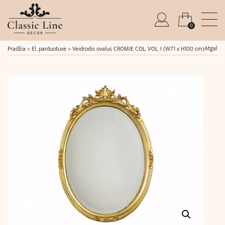
0
Atgal
Pradžia
>
El. parduotuvė
>
Veidrodis ovalus CROMIE COL. VOL. I (W71 x H100 cm)