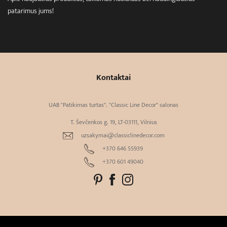
patarimus jums!
Kontaktai
UAB "Patikimas turtas". "Classic Line Decor" salonas
T. Ševčenkos g. 19, LT-03111, Vilnius
uzsakymai@classiclinedecor.com
+370 646 55939
+370 601 49040