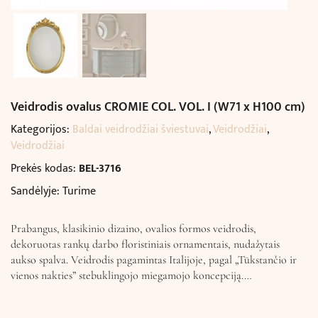
Veidrodis ovalus CROMIE COL. VOL. I (W71 x H100 cm)
Kategorijos:
Baldai veidrodžiai šviestuvai
,
Veidrodžiai
,
Veidrodžiai
Prekės kodas:
BEL-3716
Sandėlyje: Turime
Prabangus, klasikinio dizaino, ovalios formos veidrodis,
dekoruotas rankų darbo floristiniais ornamentais, nudažytais
aukso spalva. Veidrodis pagamintas Italijoje, pagal „Tūkstančio ir
vienos nakties” stebuklingojo miegamojo koncepciją.…