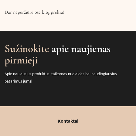
Dar neperžiūrėjote kitų prekių!
Sužinokite
apie naujienas
pirmieji
Apie naujausius produktus, taikomas nuolaidas bei naudingiausius
patarimus jums!
Kontaktai