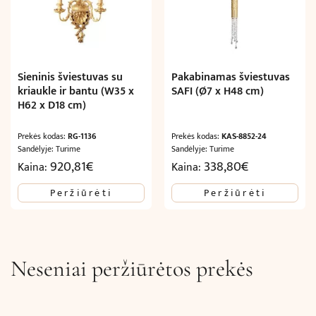
Sieninis šviestuvas su
Pakabinamas šviestuvas
kriaukle ir bantu (W35 x
SAFI (Ø7 x H48 cm)
H62 x D18 cm)
Prekės kodas:
RG-1136
Prekės kodas:
KAS-8852-24
Sandėlyje: Turime
Sandėlyje: Turime
920,81
€
338,80
€
Kaina:
Kaina:
Peržiūrėti
Peržiūrėti
Neseniai peržiūrėtos prekės