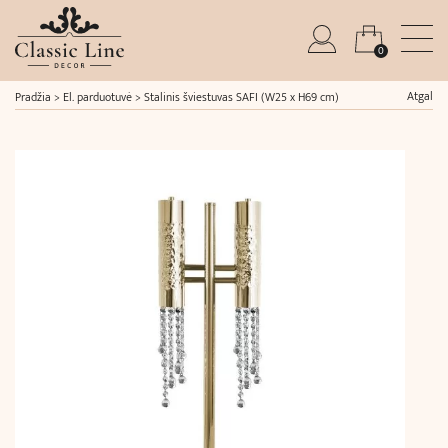
0
Atgal
Pradžia
>
El. parduotuvė
>
Stalinis šviestuvas SAFI (W25 x H69 cm)