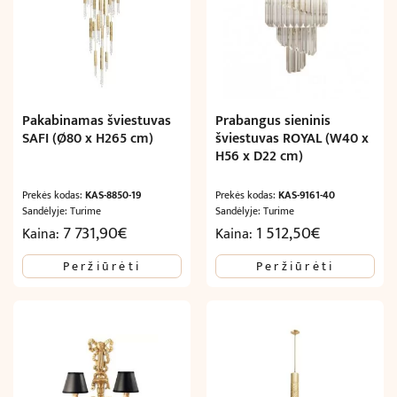
Pakabinamas šviestuvas
Prabangus sieninis
SAFI (Ø80 x H265 cm)
šviestuvas ROYAL (W40 x
H56 x D22 cm)
Prekės kodas:
KAS-8850-19
Prekės kodas:
KAS-9161-40
Sandėlyje: Turime
Sandėlyje: Turime
7 731,90
€
1 512,50
€
Kaina:
Kaina:
Peržiūrėti
Peržiūrėti