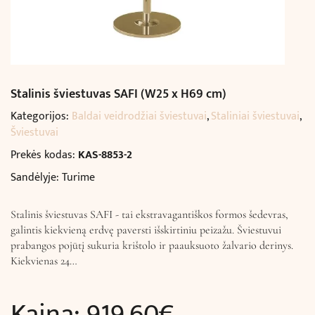
Stalinis šviestuvas SAFI (W25 x H69 cm)
Kategorijos:
Baldai veidrodžiai šviestuvai
,
Staliniai šviestuvai
,
Šviestuvai
Prekės kodas:
KAS-8853-2
Sandėlyje: Turime
Stalinis šviestuvas SAFI - tai ekstravagantiškos formos šedevras,
galintis kiekvieną erdvę paversti išskirtiniu peizažu. Šviestuvui
prabangos pojūtį sukuria krištolo ir paauksuoto žalvario derinys.
Kiekvienas 24…
Kaina:
919,60
€