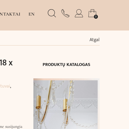
NTAKTAI
EN
0
Atgal
18 x
PRODUKTŲ KATALOGAS
stuvai
,
me susijungia