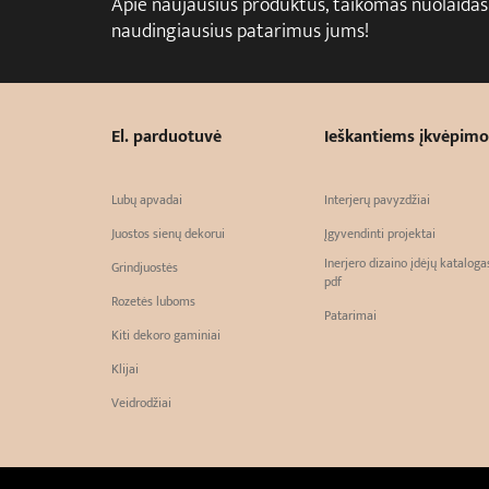
Apie naujausius produktus, taikomas nuolaidas
naudingiausius patarimus jums!
El. parduotuvė
Ieškantiems įkvėpimo
Lubų apvadai
Interjerų pavyzdžiai
Juostos sienų dekorui
Įgyvendinti projektai
Inerjero dizaino įdėjų kataloga
Grindjuostės
pdf
Rozetės luboms
Patarimai
Kiti dekoro gaminiai
Klijai
Veidrodžiai