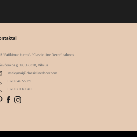
ontaktai
B "Patikimas turtas". "Classic Line Decor" salonas
Ševčenkos g. 19, LT-03111, Vilnius
uzsakymai@classiclinedecor.com
+370 646 55939
+370 601 49040