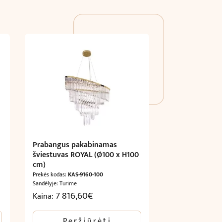
Prabangus pakabinamas
šviestuvas ROYAL (Ø100 x H100
cm)
Prekės kodas:
KAS-9160-100
Sandėlyje: Turime
7 816,60
€
Kaina:
Peržiūrėti