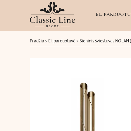
EL. PARDUOTU
Pradžia
>
El. parduotuvė
>
Sieninis šviestuvas NOLAN 