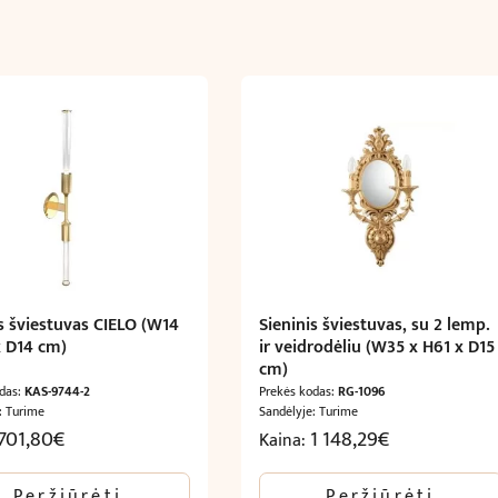
cm)
is šviestuvas CIELO (W14
Sieninis šviestuvas, su 2 lemp.
x D14 cm)
ir veidrodėliu (W35 x H61 x D15
cm)
odas:
KAS-9744-2
Prekės kodas:
RG-1096
: Turime
Sandėlyje: Turime
701,80
€
1 148,29
€
Kaina:
Peržiūrėti
Peržiūrėti