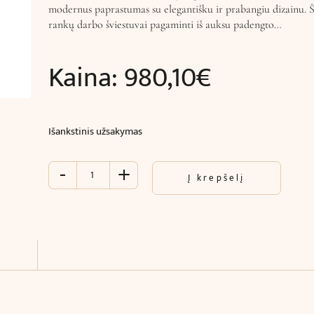
modernus paprastumas su elegantišku ir prabangiu dizainu. Š
rankų darbo šviestuvai pagaminti iš auksu padengto…
Kaina:
980,10
€
Išankstinis užsakymas
-
+
produkto
Į krepšelį
kiekis:
Sieninis
šviestuvas
NOLAN
(W18
x
H80
x
D12