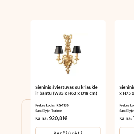
Sieninis šviestuvas su kriaukle
Sienin
ir bantu (W35 x H62 x D18 cm)
x H75 
Prekės kodas:
RG-1136
Prekės k
Sandėlyje: Turime
Sandėlyje
920,81
€
Kaina:
Kaina:
Peržiūrėti