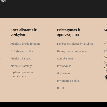
 bei
Specialistams ir
Pristatymas ir
K
prekybai
apmokėjimas
UA
Atsisiųsti prekių fotobazę
Bendrosios sąlygos ir taisyklės
T. 
Prekybiniai stendai
Užsakymo suformavimas
s
Atsisiųsti kainyną
Apmokėjimas
Atsisiųsti katalogą
Pristatymas
Lojalumo programa
Grąžinimas
specialistams
Privatumo politika
D.U.K.