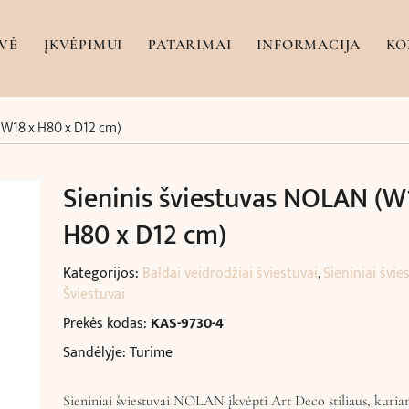
VĖ
ĮKVĖPIMUI
PATARIMAI
INFORMACIJA
KO
(W18 x H80 x D12 cm)
Sieninis šviestuvas NOLAN (W
H80 x D12 cm)
Kategorijos:
Baldai veidrodžiai šviestuvai
,
Sieniniai švie
Šviestuvai
Prekės kodas:
KAS-9730-4
Sandėlyje: Turime
Sieniniai šviestuvai NOLAN įkvėpti Art Deco stiliaus, kuria