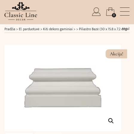
0
Atgal
Pradžia
>
El. parduotuvė
>
Kiti dekoro gaminiai
> >
Piliastro Bazė (30 x 15.8 x 7.2 cm)
Akcija!