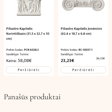
Piliastro Kapitelis
Piliastro Kapitelis Jonėninis
Korintiškasis (31.5 x 32.7 x 10
(42.4 x 18.7 x 6.8 cm)
cm)
Prekės kodas:
PCR-6028-2
Prekės kodas:
RC-10037-1
Sandėlyje: Turime
Sandėlyje: Turime
38,72
€
Original
Current
58,08
€
23,23
€
Kaina:
price
price
Peržiūrėti
Peržiūrėti
was:
is:
38,72€.
23,23€.
Panašūs produktai