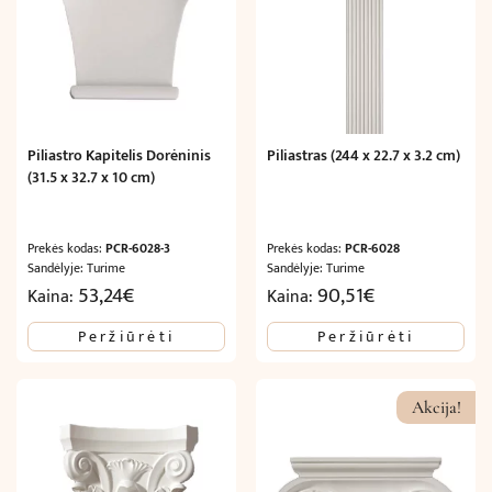
Piliastro Kapitelis Dorėninis
Piliastras (244 x 22.7 x 3.2 cm)
(31.5 x 32.7 x 10 cm)
Prekės kodas:
PCR-6028-3
Prekės kodas:
PCR-6028
Sandėlyje: Turime
Sandėlyje: Turime
53,24
€
90,51
€
Kaina:
Kaina:
Peržiūrėti
Peržiūrėti
Akcija!