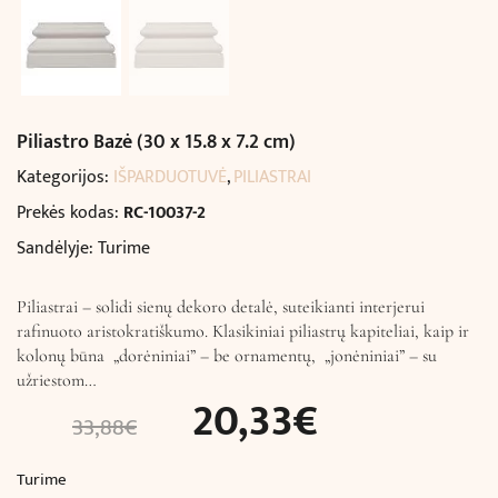
Piliastro Bazė (30 x 15.8 x 7.2 cm)
Kategorijos:
IŠPARDUOTUVĖ
,
PILIASTRAI
Prekės kodas:
RC-10037-2
Sandėlyje: Turime
Piliastrai – solidi sienų dekoro detalė, suteikianti interjerui
rafinuoto aristokratiškumo. Klasikiniai piliastrų kapiteliai, kaip ir
kolonų būna „dorėniniai” – be ornamentų, „jonėniniai” – su
užriestom…
20,33
€
33,88
€
Turime