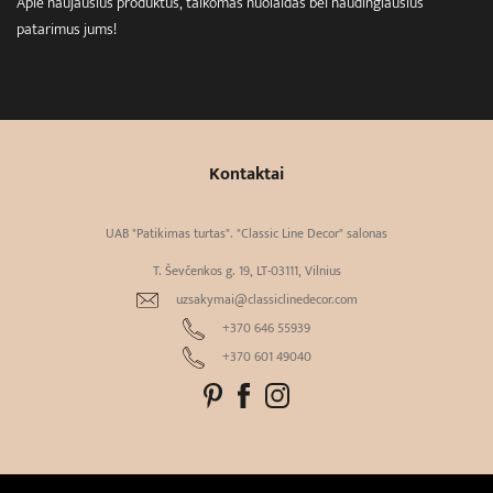
Apie naujausius produktus, taikomas nuolaidas bei naudingiausius
patarimus jums!
Kontaktai
UAB "Patikimas turtas". "Classic Line Decor" salonas
T. Ševčenkos g. 19, LT-03111, Vilnius
uzsakymai@classiclinedecor.com
+370 646 55939
+370 601 49040