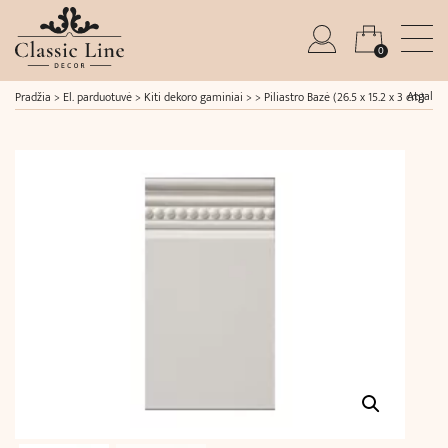
0
Atgal
Pradžia
>
El. parduotuvė
>
Kiti dekoro gaminiai
> >
Piliastro Bazė (26.5 x 15.2 x 3 cm)