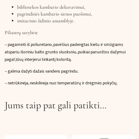
bibliotekos kambario dekoravimui,
pagrindinės kambario sienos puošimui,
imitacinio židinio ansamblyje.
:
Piliastrų savybės
– pagaminti iš poliuretano, paviršius padengtas kietu ir smūgiams
atspariu išoriniu balto grunto sluoksniu, puikiai paruoštos dažymui
pagal Jūsų interjerui tinkantį koloritą.
– galima dažyti dažais vandens pagrindu.
– netrūkinėja, neskilinėja nuo temperatūrų ir drėgmės pokyčių.
Jums taip pat gali patikti…