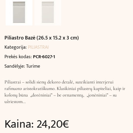
Piliastro Bazė (26.5 x 15.2 x 3 cm)
Kategorija:
PILIASTRAI
Prekės kodas:
PCR-6027-1
Sandėlyje: Turime
Piliastrai – solidi sienų dekoro detalė, suteikianti interjerui
rafinuoto aristokratiškumo. Klasikiniai piliastrų kapiteliai, kaip ir
kolonų būna „dorėniniai” – be ornamentų, „jonėniniai” – su
užriestom…
Kaina:
24,20
€