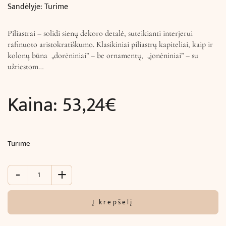
Sandėlyje: Turime
Piliastrai – solidi sienų dekoro detalė, suteikianti interjerui
rafinuoto aristokratiškumo. Klasikiniai piliastrų kapiteliai, kaip ir
kolonų būna „dorėniniai” – be ornamentų, „jonėniniai” – su
užriestom…
Kaina:
53,24
€
Turime
-
+
produkto
kiekis:
Piliastras
Į krepšelį
(244
x
15