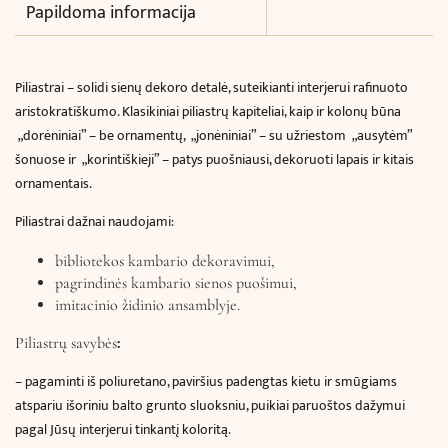
Papildoma informacija
Piliastrai – solidi sienų dekoro detalė, suteikianti interjerui rafinuoto
aristokratiškumo. Klasikiniai piliastrų kapiteliai, kaip ir kolonų būna
„dorėniniai” – be ornamentų, „jonėniniai” – su užriestom „ausytėm”
šonuose ir „korintiškieji” – patys puošniausi, dekoruoti lapais ir kitais
ornamentais.
Piliastrai dažnai naudojami:
bibliotekos kambario dekoravimui,
pagrindinės kambario sienos puošimui,
imitacinio židinio ansamblyje.
:
Piliastrų savybės
– pagaminti iš poliuretano, paviršius padengtas kietu ir smūgiams
atspariu išoriniu balto grunto sluoksniu, puikiai paruoštos dažymui
pagal Jūsų interjerui tinkantį koloritą.