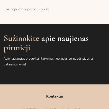
Dar neperžiūrėjote kitų prekių!
Sužinokite
apie naujienas
pirmieji
Apie naujausius produktus, taikomas nuolaidas bei naudingiausius
patarimus jums!
Kontaktai