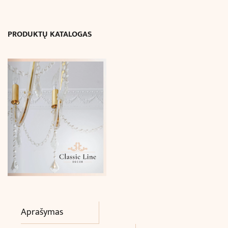
x
2.2
PRODUKTŲ KATALOGAS
cm)
Aprašymas