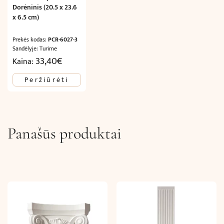
Dorėninis (20.5 x 23.6
x 6.5 cm)
Prekės kodas:
PCR-6027-3
Sandėlyje: Turime
33,40
€
Kaina:
Peržiūrėti
Panašūs produktai