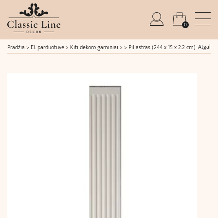
0
Atgal
Pradžia
>
El. parduotuvė
>
Kiti dekoro gaminiai
> >
Piliastras (244 x 15 x 2.2 cm)