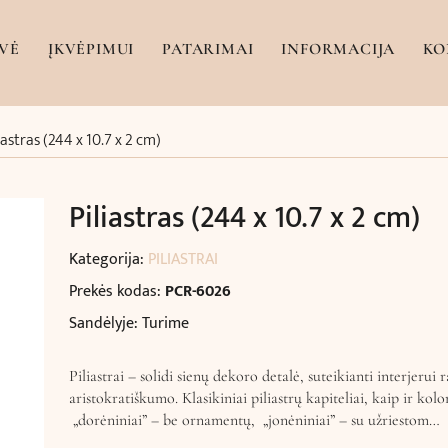
VĖ
ĮKVĖPIMUI
PATARIMAI
INFORMACIJA
KO
iastras (244 x 10.7 x 2 cm)
Piliastras (244 x 10.7 x 2 cm)
Kategorija:
PILIASTRAI
Prekės kodas:
PCR-6026
Sandėlyje: Turime
Piliastrai – solidi sienų dekoro detalė, suteikianti interjerui 
aristokratiškumo. Klasikiniai piliastrų kapiteliai, kaip ir kol
„dorėniniai” – be ornamentų, „jonėniniai” – su užriestom…