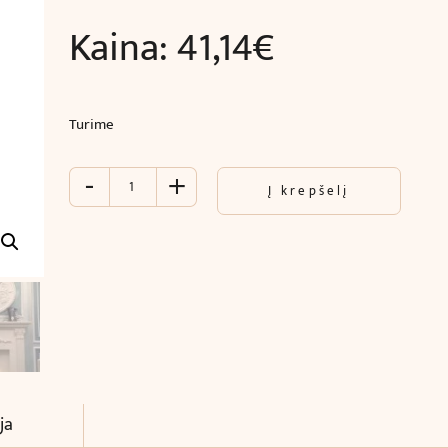
Kaina:
41,14
€
Turime
-
+
produkto
Į krepšelį
kiekis:
Piliastras
(244
x
10.7
x
2
cm)
ja