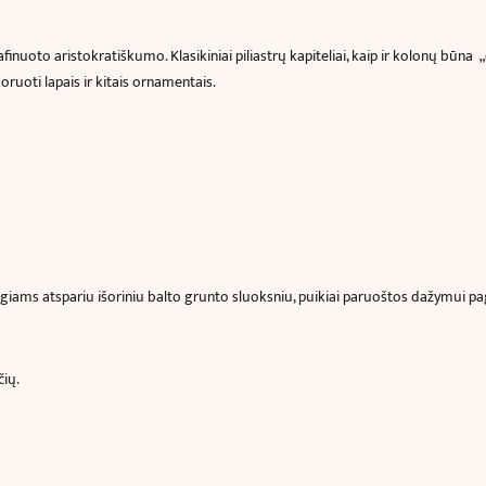
i rafinuoto aristokratiškumo. Klasikiniai piliastrų kapiteliai, kaip ir kolonų bū
oruoti lapais ir kitais ornamentais.
giams atspariu išoriniu balto grunto sluoksniu, puikiai paruoštos dažymui paga
čių.