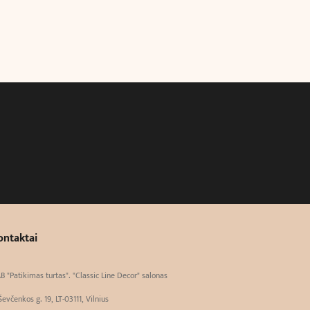
ontaktai
B "Patikimas turtas". "Classic Line Decor" salonas
Ševčenkos g. 19, LT-03111, Vilnius