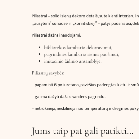
Piliastrai – solidi sienų dekoro detalė, suteikianti interjeru
„ausytėm” šonuose ir „korintiškieji” – patys puošniausi, dek
Piliastrai dažnai naudojami:
bibliotekos kambario dekoravimui,
pagrindinės kambario sienos puošimui,
imitacinio židinio ansamblyje.
:
Piliastrų savybės
– pagaminti iš poliuretano, paviršius padengtas kietu ir smū
– galima dažyti dažais vandens pagrindu.
– netrūkinėja, neskilinėja nuo temperatūrų ir drėgmės poky
Jums taip pat gali patikti…