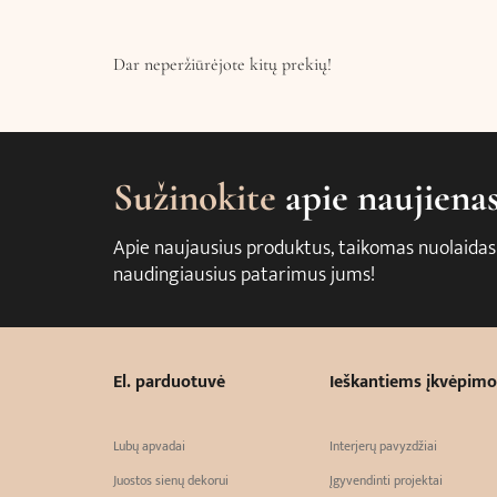
Dar neperžiūrėjote kitų prekių!
Sužinokite
apie naujiena
Apie naujausius produktus, taikomas nuolaidas
naudingiausius patarimus jums!
El. parduotuvė
Ieškantiems įkvėpimo
Lubų apvadai
Interjerų pavyzdžiai
Juostos sienų dekorui
Įgyvendinti projektai