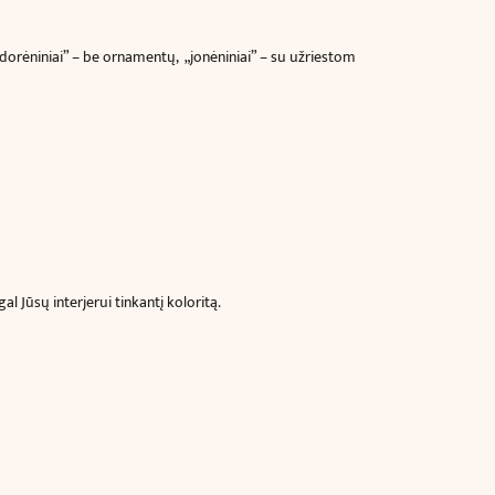
na „dorėniniai” – be ornamentų, „jonėniniai” – su užriestom
l Jūsų interjerui tinkantį koloritą.