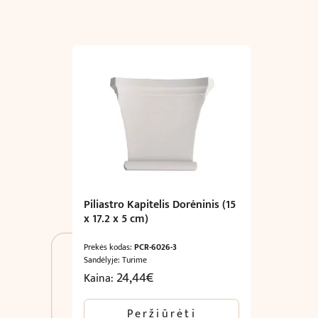
Piliastro Kapitelis Dorėninis (15
x 17.2 x 5 cm)
Prekės kodas:
PCR-6026-3
Sandėlyje: Turime
24,44
€
Kaina:
Peržiūrėti