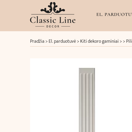
EL. PARDUOTU
Pradžia
>
El. parduotuvė
>
Kiti dekoro gaminiai
> >
Pil