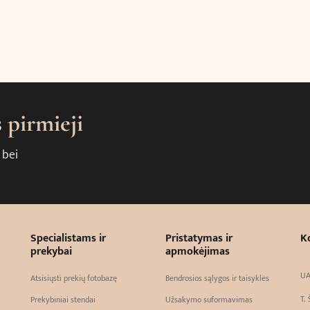
s
pirmieji
 bei
Specialistams ir
Pristatymas ir
K
prekybai
apmokėjimas
UA
Atsisiųsti prekių fotobazę
Bendrosios sąlygos ir taisyklės
T. 
Prekybiniai stendai
Užsakymo suformavimas