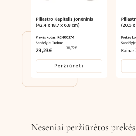
Piliastro Kapitelis Jonėninis
Piliast
(42.4 x 18.7 x 6.8 cm)
(20.5 x
Prekės kodas:
RC-10037-1
Prekės k
Sandėlyje: Turime
Sandėlyje
38,72
€
Original
Current
23,23
€
Kaina:
price
price
was:
is:
Peržiūrėti
38,72€.
23,23€.
Neseniai peržiūrėtos prekės