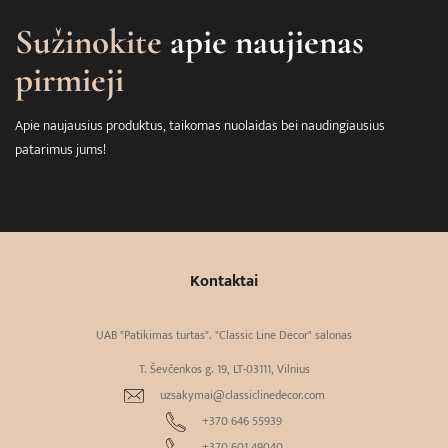
Sužinokite
apie naujienas
pirmieji
Apie naujausius produktus, taikomas nuolaidas bei naudingiausius
patarimus jums!
Kontaktai
UAB "Patikimas turtas". "Classic Line Decor" salonas
T. Ševčenkos g. 19, LT-03111, Vilnius
uzsakymai@classiclinedecor.com
+370 646 55939
+370 601 49040