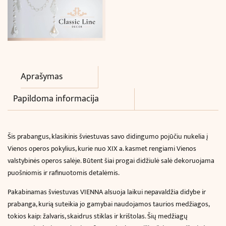
Aprašymas
Papildoma informacija
Šis prabangus, klasikinis šviestuvas savo didingumo pojūčiu nukelia į
Vienos operos pokylius, kurie nuo XIX a. kasmet rengiami Vienos
valstybinės operos salėje. Būtent šiai progai didžiulė salė dekoruojama
puošniomis ir rafinuotomis detalėmis.
Pakabinamas šviestuvas VIENNA alsuoja laikui nepavaldžia didybe ir
prabanga, kurią suteikia jo gamybai naudojamos taurios medžiagos,
tokios kaip: žalvaris, skaidrus stiklas ir krištolas. Šių medžiagų