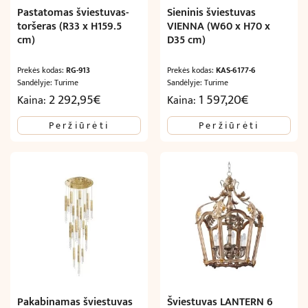
Pastatomas šviestuvas-
Sieninis šviestuvas
toršeras (R33 x H159.5
VIENNA (W60 x H70 x
cm)
D35 cm)
Prekės kodas:
RG-913
Prekės kodas:
KAS-6177-6
Sandėlyje: Turime
Sandėlyje: Turime
2 292,95
€
1 597,20
€
Kaina:
Kaina:
Peržiūrėti
Peržiūrėti
Pakabinamas šviestuvas
Šviestuvas LANTERN 6