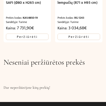
SAFI (Ø80 x H265 cm)
lempučių (R71 x H95 cm)
Prekės kodas:
KAS-8850-19
Prekės kodas:
RG-1243
Sandėlyje: Turime
Sandėlyje: Turime
7 731,90
€
3 034,68
€
Kaina:
Kaina:
Peržiūrėti
Peržiūrėti
Neseniai peržiūrėtos prekės
Dar neperžiūrėjote kitų prekių!