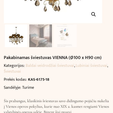
Pakabinamas šviestuvas VIENNA (Ø100 x H90 cm)
Kategorijos:
Baldai veidrodžiai šviestuvai
,
Lubiniai šviestuvai
,
Šviestuvai
Prekės kodas:
KAS-6175-18
Sandėlyje: Turime
Šis prabangus, klasikinis šviestuvas savo didingumo pojūčiu nukelia
į Vienos operos pokylius, kurie nuo XIX a. kasmet rengiami Vienos
valstybinės operos salėje. Būtent šiai progai…