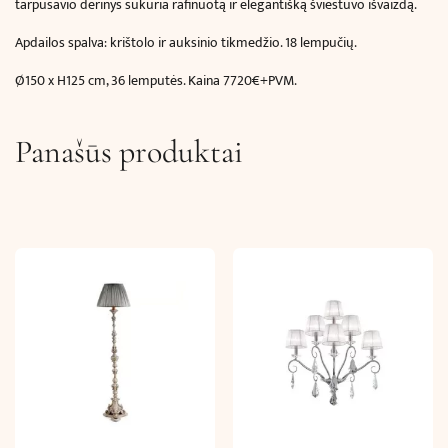
tarpusavio derinys sukuria rafinuotą ir elegantišką šviestuvo išvaizdą.
Apdailos spalva: krištolo ir auksinio tikmedžio. 18 lempučių.
Ø150 x H125 cm, 36 lemputės. Kaina 7720€+PVM.
Panašūs produktai