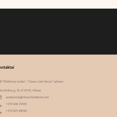
ontaktai
B "Patikimas turtas". "Classic Line Decor" salonas
Ševčenkos g. 19, LT-03111, Vilnius
uzsakymai@classiclinedecor.com
+370 646 55939
+370 601 49040