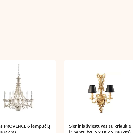
as PROVENCE 6 lempučių
Sieninis šviestuvas su kriaukle
 H82 cm)
ir bantu (W35 x H62 x D18 cm)