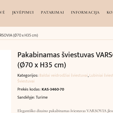
VĖ
ĮKVĖPIMUI
PATARIMAI
INFORMACIJA
KO
ARSOVIA (Ø70 x H35 cm)
Pakabinamas šviestuvas VAR
(Ø70 x H35 cm)
Kategorijos:
Baldai veidrodžiai šviestuvai
,
Lubiniai švies
Šviestuvai
Prekės kodas:
KAS-3460-70
Sandėlyje: Turime
Elegantiško dizaino pakabinamas šviestuvas VARSOVIA įkv