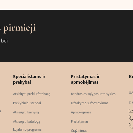
s
pirmieji
 bei
Specialistams ir
Pristatymas ir
K
prekybai
apmokėjimas
UA
Atsisiųsti prekių fotobazę
Bendrosios sąlygos ir taisyklės
T. 
Prekybiniai stendai
Užsakymo suformavimas
s
Atsisiųsti kainyną
Apmokėjimas
Atsisiųsti katalogą
Pristatymas
Lojalumo programa
Grąžinimas