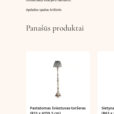
modernaus interjero namams.
Apdailos spalva: krištolo
Panašūs produktai
Pastatomas šviestuvas-toršeras
Sietyn
(R33 x H159.5 cm)
(R63 x