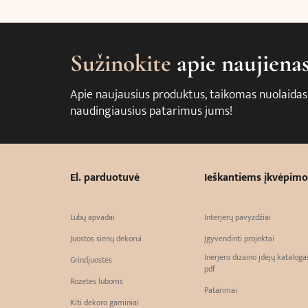
Sužinokite
apie naujiena
Apie naujausius produktus, taikomas nuolaidas
naudingiausius patarimus jums!
El. parduotuvė
Ieškantiems įkvėpimo
Lubų apvadai
Interjerų pavyzdžiai
Juostos sienų dekorui
Įgyvendinti projektai
Inerjero dizaino įdėjų kataloga
Grindjuostės
pdf
Rozetės luboms
Patarimai
Kiti dekoro gaminiai