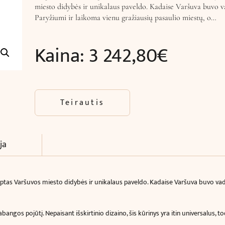
miesto didybės ir unikalaus paveldo. Kadaise Varšuva buvo
Paryžiumi ir laikoma vienu gražiausių pasaulio miestų, o…
Kaina:
3 242,80
€
Teirautis
ja
tas Varšuvos miesto didybės ir unikalaus paveldo. Kadaise Varšuva buvo vad
ngos pojūtį. Nepaisant išskirtinio dizaino, šis kūrinys yra itin universalus, tod