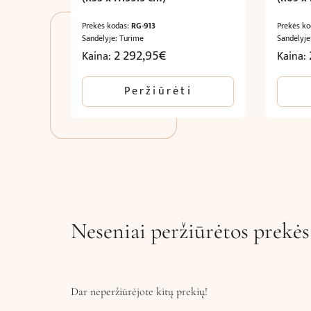
Prekės kodas:
RG-913
Prekės k
Sandėlyje: Turime
Sandėlyje
2 292,95
€
Kaina:
Kaina:
Peržiūrėti
Neseniai peržiūrėtos prekės
Dar neperžiūrėjote kitų prekių!