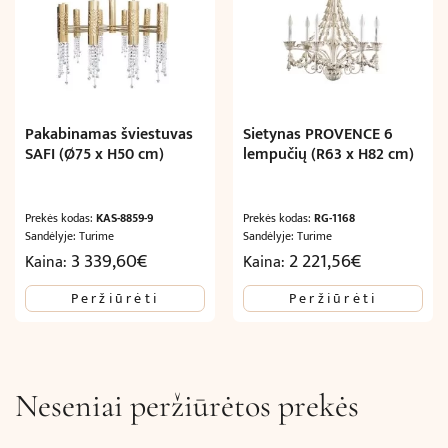
Pakabinamas šviestuvas
Sietynas PROVENCE 6
SAFI (Ø75 x H50 cm)
lempučių (R63 x H82 cm)
Prekės kodas:
KAS-8859-9
Prekės kodas:
RG-1168
Sandėlyje: Turime
Sandėlyje: Turime
3 339,60
€
2 221,56
€
Kaina:
Kaina:
Peržiūrėti
Peržiūrėti
Neseniai peržiūrėtos prekės