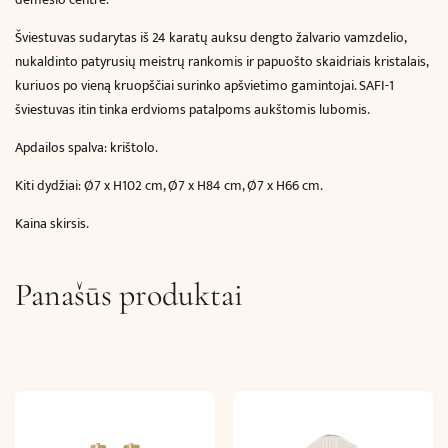
Šviestuvas sudarytas iš 24 karatų auksu dengto žalvario vamzdelio,
nukaldinto patyrusių meistrų rankomis ir papuošto skaidriais kristalais,
kuriuos po vieną kruopščiai surinko apšvietimo gamintojai. SAFI-1
šviestuvas itin tinka erdvioms patalpoms aukštomis lubomis.
Apdailos spalva: krištolo.
Kiti dydžiai: Ø7 x H102 cm, Ø7 x H84 cm, Ø7 x H66 cm.
Kaina skirsis.
Panašūs produktai