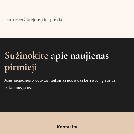
Dar neperžiūrėjote kitų prekių!
Sužinokite
apie naujienas
pirmieji
Apie naujausius produktus, taikomas nuolaidas bei naudingiausius
patarimus jums!
Kontaktai