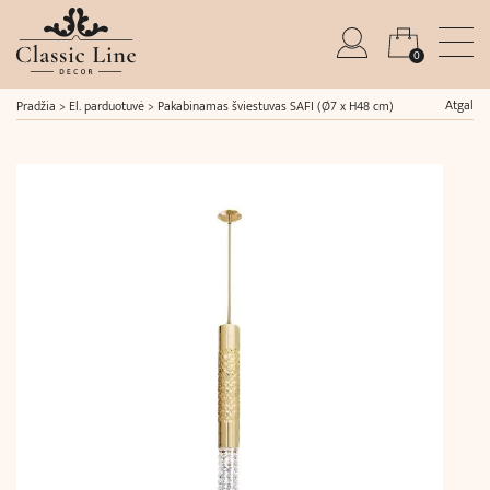
0
Atgal
Pradžia
>
El. parduotuvė
>
Pakabinamas šviestuvas SAFI (Ø7 x H48 cm)