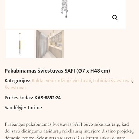
Pakabinamas šviestuvas SAFI (Ø7 x H48 cm)
Kategorijos:
Baldai veidrodžiai šviestuvai
,
Lubiniai šviestuvai
,
Šviestuvai
Prekės kodas:
KAS-8852-24
Sandėlyje: Turime
Prabangus pakabinamas šviestuvas SAFI buvo sukurtas taip, kad
dėl savo didingumo atsidurtų reikliausių interjero dizaino projektų
dėmesio centre. Šviestuvas sudarytas iš 24 karatų auksu dengto…