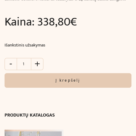
Kaina:
338,80
€
Išankstinis užsakymas
-
+
produkto
kiekis:
Pakabinamas
Į krepšelį
šviestuvas
SAFI
(Ø7
x
H48
PRODUKTŲ KATALOGAS
cm)