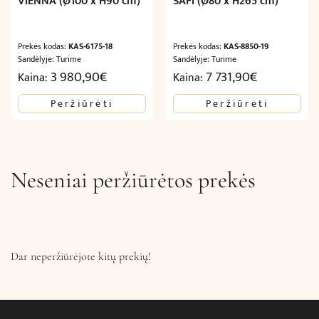
VIENNA (Ø100 x H90 cm)
SAFI (Ø80 x H265 cm)
Prekės kodas:
KAS-6175-18
Prekės kodas:
KAS-8850-19
Sandėlyje: Turime
Sandėlyje: Turime
3 980,90
€
7 731,90
€
Kaina:
Kaina:
Peržiūrėti
Peržiūrėti
Neseniai peržiūrėtos prekės
Dar neperžiūrėjote kitų prekių!