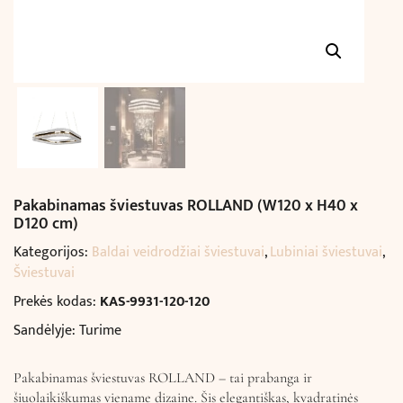
Pakabinamas šviestuvas ROLLAND (W120 x H40 x
D120 cm)
Kategorijos:
Baldai veidrodžiai šviestuvai
,
Lubiniai šviestuvai
,
Šviestuvai
Prekės kodas:
KAS-9931-120-120
Sandėlyje: Turime
Pakabinamas šviestuvas ROLLAND – tai prabanga ir
šiuolaikiškumas viename dizaine. Šis elegantiškas, kvadratinės