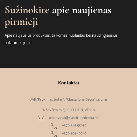
Sužinokite
apie naujienas
pirmieji
Apie naujausius produktus, taikomas nuolaidas bei naudingiausius
patarimus jums!
Kontaktai
UAB "Patikimas turtas". "Classic Line Decor" salonas
T. Ševčenkos g. 19, LT-03111, Vilnius
uzsakymai@classiclinedecor.com
+370 646 55939
+370 601 49040