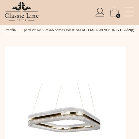
0
Atgal
Pradžia
>
El. parduotuvė
>
Pakabinamas šviestuvas ROLLAND (W120 x H40 x D120 cm)