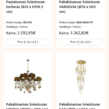
Pastatomas šviestuvas-
Pakabinamas šviestuvas
toršeras (R33 x H159.5
VARSOVIA (Ø70 x H35
cm)
cm)
Prekės kodas:
RG-913
Prekės kodas:
KAS-3460-70
Sandėlyje: Turime
Sandėlyje: Turime
2 292,95
€
3 242,80
€
Kaina:
Kaina:
Peržiūrėti
Peržiūrėti
Pakabinamas šviestuvas
Pakabinamas šviestuvas