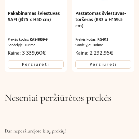
Pakabinamas šviestuvas
Pastatomas šviestuvas-
SAFI (Ø75 x H50 cm)
toršeras (R33 x H159.5
cm)
Prekės kodas:
KAS-8859-9
Prekės kodas:
RG-913
Sandėlyje: Turime
Sandėlyje: Turime
3 339,60
€
2 292,95
€
Kaina:
Kaina:
Peržiūrėti
Peržiūrėti
Neseniai peržiūrėtos prekės
Dar neperžiūrėjote kitų prekių!