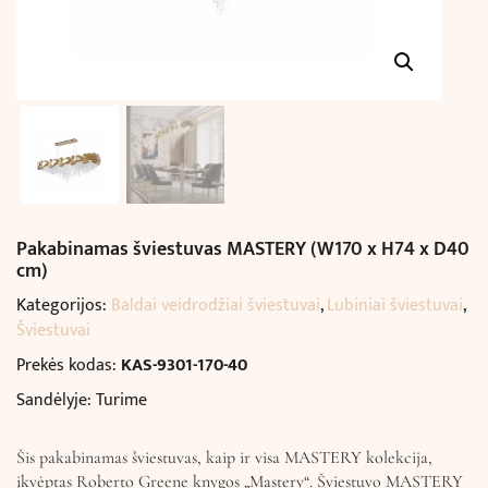
Pakabinamas šviestuvas MASTERY (W170 x H74 x D40
cm)
Kategorijos:
Baldai veidrodžiai šviestuvai
,
Lubiniai šviestuvai
,
Šviestuvai
Prekės kodas:
KAS-9301-170-40
Sandėlyje: Turime
Šis pakabinamas šviestuvas, kaip ir visa MASTERY kolekcija,
įkvėptas Roberto Greene knygos „Mastery“. Šviestuvo MASTERY