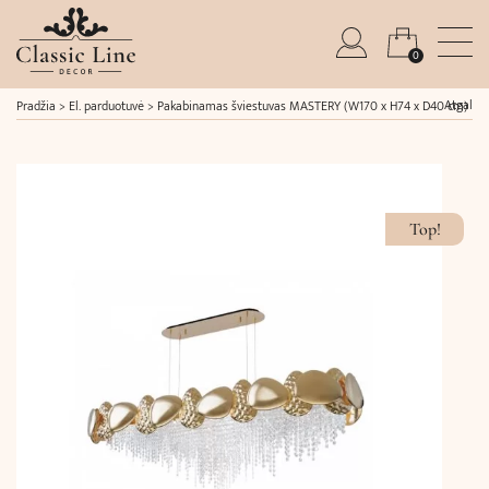
0
Atgal
Pradžia
>
El. parduotuvė
>
Pakabinamas šviestuvas MASTERY (W170 x H74 x D40 cm)
Top!