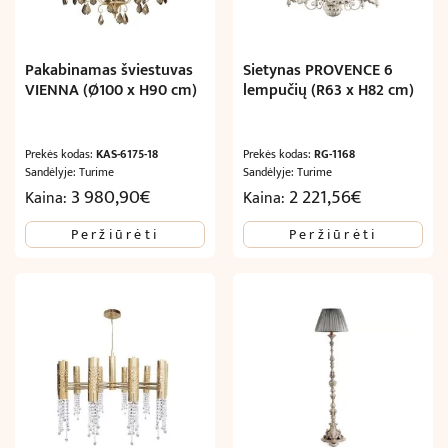
Pakabinamas šviestuvas
Sietynas PROVENCE 6
VIENNA (Ø100 x H90 cm)
lempučių (R63 x H82 cm)
Prekės kodas:
KAS-6175-18
Prekės kodas:
RG-1168
Sandėlyje: Turime
Sandėlyje: Turime
3 980,90
€
2 221,56
€
Kaina:
Kaina:
Peržiūrėti
Peržiūrėti