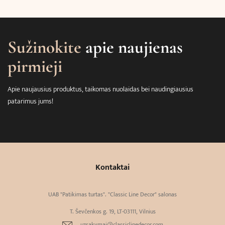
Sužinokite
apie naujienas
pirmieji
Apie naujausius produktus, taikomas nuolaidas bei naudingiausius
patarimus jums!
Kontaktai
UAB "Patikimas turtas". "Classic Line Decor" salonas
T. Ševčenkos g. 19, LT-03111, Vilnius
uzsakymai@classiclinedecor.com