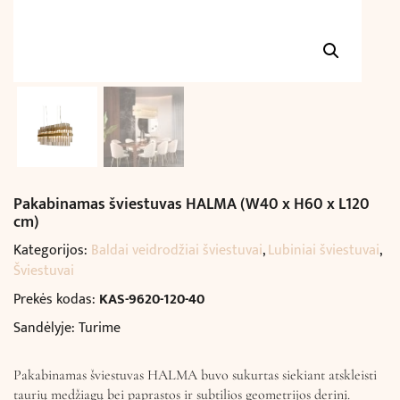
Pakabinamas šviestuvas HALMA (W40 x H60 x L120
cm)
Kategorijos:
Baldai veidrodžiai šviestuvai
,
Lubiniai šviestuvai
,
Šviestuvai
Prekės kodas:
KAS-9620-120-40
Sandėlyje: Turime
Pakabinamas šviestuvas HALMA buvo sukurtas siekiant atskleisti
taurių medžiagų bei paprastos ir subtilios geometrijos derinį.