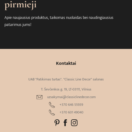
pirmieji
Apie naujausius produktus, taikomas nuolaidas bei naudingiausius
patarimus jums!
Kontaktai
UAB "Patikimas turtas". "Classic Line Decor" salonas
T. Ševčenkos g. 19, LT-03111, Vilnius
uzsakymai@classiclinedecor.com
+370 646 55939
+370 601 49040