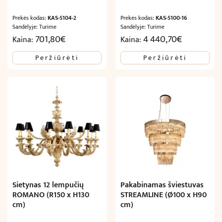
Prekės kodas:
KAS-5104-2
Prekės kodas:
KAS-5100-16
Sandėlyje: Turime
Sandėlyje: Turime
701,80
€
4 440,70
€
Kaina:
Kaina:
Peržiūrėti
Peržiūrėti
Sietynas 12 lempučių
Pakabinamas šviestuvas
ROMANO (R150 x H130
STREAMLINE (Ø100 x H90
cm)
cm)