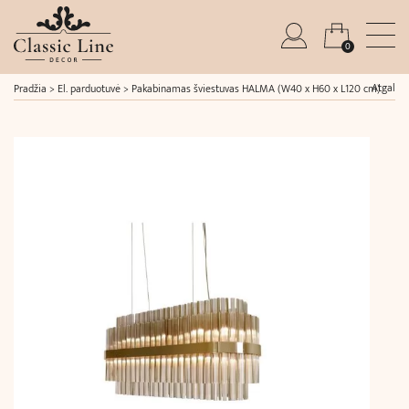
0
Atgal
Pradžia
>
El. parduotuvė
>
Pakabinamas šviestuvas HALMA (W40 x H60 x L120 cm)