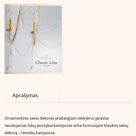
26.9
x
25
cm)
Aprašymas
Ornamentinis sienu dekoras prabangiam interjerui. Įprastai
naudojamas lubų puošybai kampuose arba formuojant klasikinį sienų
dekorą – rėmelių kampuose.