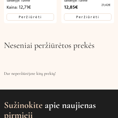
Sandėlyje: Turime
Sandėlyje: Turime
21,42
€
Original
Current
12,71
€
12,85
€
Kaina:
price
price
Peržiūrėti
Peržiūrėti
was:
is:
21,42€.
12,85€.
Neseniai peržiūrėtos prekės
Dar neperžiūrėjote kitų prekių!
Sužinokite
apie naujienas
pirmieji