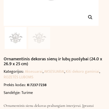
Ornamentinis dekoras sienų ir lubų puošybai (24.0 x
26.9 x 25 cm)
Kategorijos:
Aksesuarai
,
AKSESUARAI
,
Kiti dekoro gaminiai
,
ROZETĖS LUBOMS
Prekės kodas:
K-7237-7238
Sandėlyje: Turime
Ornamentinis sienu dekoras prabangiam interjerui. Įprastai