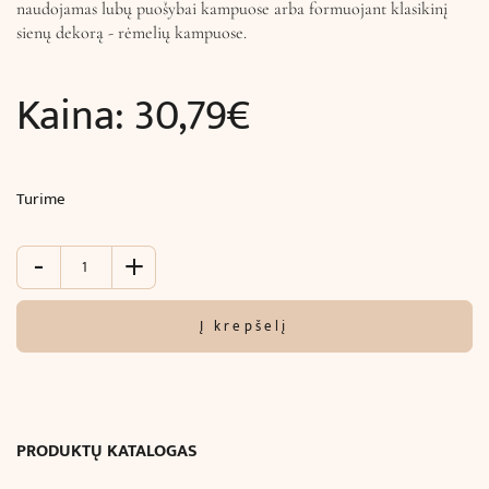
naudojamas lubų puošybai kampuose arba formuojant klasikinį
sienų dekorą - rėmelių kampuose.
Kaina:
30,79
€
Turime
-
+
produkto
kiekis:
Ornamentinis
Į krepšelį
dekoras
sienų
ir
lubų
puošybai
PRODUKTŲ KATALOGAS
(24.0
x