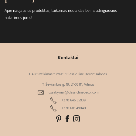
Apie naujausius produktus, taikomas nuolaidas bei naudingiausius
patarimus jums!
Kontaktai
UAB "Patikimas turtas". "Classic Line Decor" salonas
T. Ševčenkos g. 19, LT-03111, Vilnius
uzsakymai@classiclinedecor.com
+370 646 55939
+370 601 49040