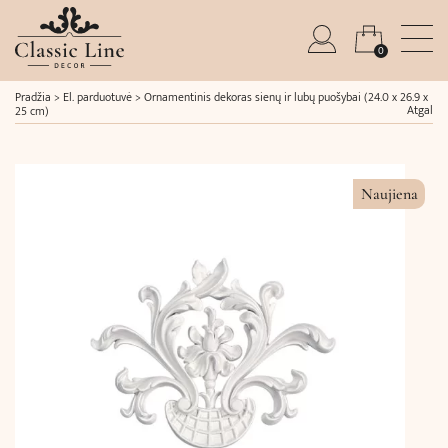
0
Pradžia
>
El. parduotuvė
>
Ornamentinis dekoras sienų ir lubų puošybai (24.0 x 26.9 x
Atgal
25 cm)
Naujiena