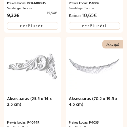
Prekės kodas:
PCR-6080-15
Prekės kodas:
P-1006
Sandėlyje: Turime
Sandėlyje: Turime
15,54
€
Original
Current
9,32
€
10,65
€
Kaina:
price
price
Peržiūrėti
Peržiūrėti
was:
is:
15,54€.
9,32€.
Akcija!
Aksesuaras (25.5 x 14 x
Aksesuaras (70.2 x 19.5 x
2.5 cm)
4.5 cm)
Prekės kodas:
P-1044R
Prekės kodas:
P-1035