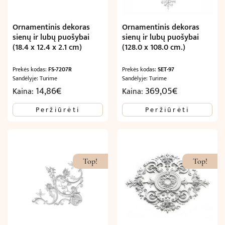
Ornamentinis dekoras
Ornamentinis dekoras
sienų ir lubų puošybai
sienų ir lubų puošybai
(18.4 x 12.4 x 2.1 cm)
(128.0 x 108.0 cm.)
Prekės kodas:
FS-7207R
Prekės kodas:
SET-97
Sandėlyje: Turime
Sandėlyje: Turime
14,86
€
369,05
€
Kaina:
Kaina:
Peržiūrėti
Peržiūrėti
Top!
Top!