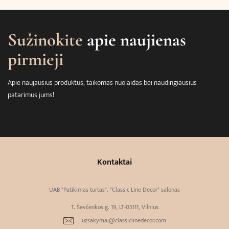
Sužinokite
apie naujienas
pirmieji
Apie naujausius produktus, taikomas nuolaidas bei naudingiausius
patarimus jums!
Kontaktai
UAB "Patikimas turtas". "Classic Line Decor" salonas
T. Ševčenkos g. 19, LT-03111, Vilnius
uzsakymai@classiclinedecor.com