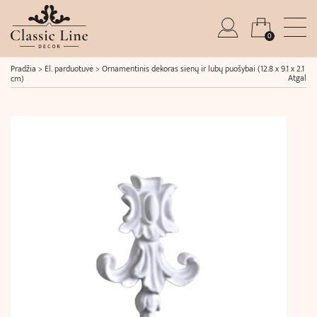
0
Pradžia
>
El. parduotuvė
>
Ornamentinis dekoras sienų ir lubų puošybai (12.8 x 9.1 x 2.1
Atgal
cm)