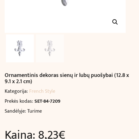
Ornamentinis dekoras sienų ir lubų puošybai (12.8 x
9.1 x 2.1 cm)
Kategorija:
French Style
Prekės kodas:
SET-84-7209
Sandėlyje: Turime
Kaina:
8,23
€