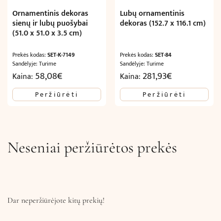
Ornamentinis dekoras
Lubų ornamentinis
sienų ir lubų puošybai
dekoras (152.7 x 116.1 cm)
(51.0 x 51.0 x 3.5 cm)
Prekės kodas:
SET-K-7149
Prekės kodas:
SET-84
Sandėlyje: Turime
Sandėlyje: Turime
58,08
€
281,93
€
Kaina:
Kaina:
Peržiūrėti
Peržiūrėti
Neseniai peržiūrėtos prekės
Dar neperžiūrėjote kitų prekių!