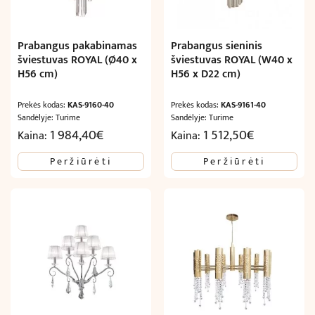
Prabangus pakabinamas
Prabangus sieninis
šviestuvas ROYAL (Ø40 x
šviestuvas ROYAL (W40 x
H56 cm)
H56 x D22 cm)
Prekės kodas:
KAS-9160-40
Prekės kodas:
KAS-9161-40
Sandėlyje: Turime
Sandėlyje: Turime
1 984,40
€
1 512,50
€
Kaina:
Kaina:
Peržiūrėti
Peržiūrėti