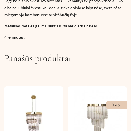
Pagrindinis šio šviestuvo akcentas – kabantys žvilgantys krištolai . Šio
dizaino lubiniai šviestuvai idealiai tinka erdviose laiptinėse, svetainėse,
miegamojo kambariuose ar viešbučių fojė.
Metalines detales galima rinktis iš žalvario arba nikelio.
4 lemputės.
Panašūs produktai
Top!