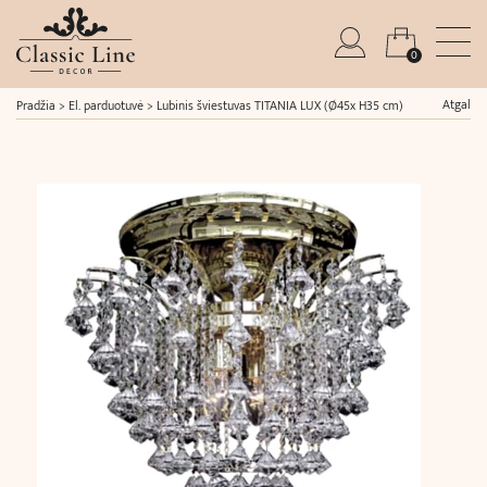
0
Atgal
Pradžia
>
El. parduotuvė
>
Lubinis šviestuvas TITANIA LUX (Ø45x H35 cm)