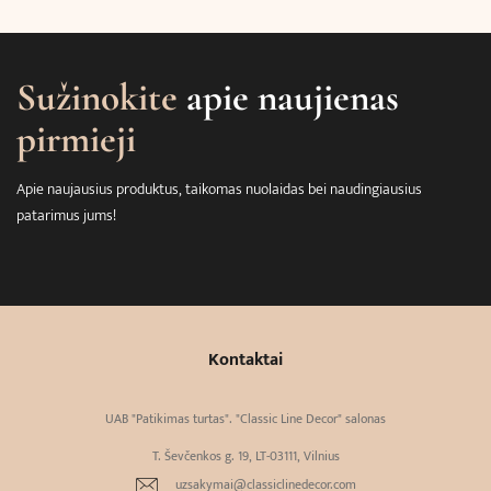
Sužinokite
apie naujienas
pirmieji
Apie naujausius produktus, taikomas nuolaidas bei naudingiausius
patarimus jums!
Kontaktai
UAB "Patikimas turtas". "Classic Line Decor" salonas
T. Ševčenkos g. 19, LT-03111, Vilnius
uzsakymai@classiclinedecor.com