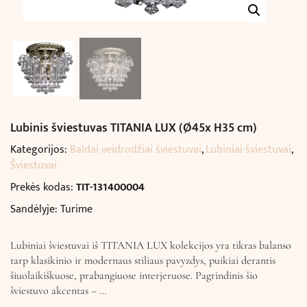
Lubinis šviestuvas TITANIA LUX (Ø45x H35 cm)
Kategorijos:
Baldai veidrodžiai šviestuvai
,
Lubiniai šviestuvai
,
Šviestuvai
Prekės kodas:
TIT-131400004
Sandėlyje: Turime
Lubiniai šviestuvai iš TITANIA LUX kolekcijos yra tikras balanso
tarp klasikinio ir modernaus stiliaus pavyzdys, puikiai derantis
šiuolaikiškuose, prabangiuose interjeruose. Pagrindinis šio
šviestuvo akcentas – …