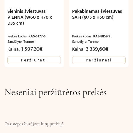
Sieninis šviestuvas
Pakabinamas šviestuvas
VIENNA (W60 x H70 x
SAFI (Ø75 x H50 cm)
D35 cm)
Prekės kodas:
KAS-6177-6
Prekės kodas:
KAS-8859-9
Sandėlyje: Turime
Sandėlyje: Turime
1 597,20
€
3 339,60
€
Kaina:
Kaina:
Peržiūrėti
Peržiūrėti
Neseniai peržiūrėtos prekės
Dar neperžiūrėjote kitų prekių!