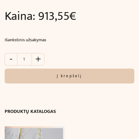
Kaina:
913,55
€
Išankstinis užsakymas
-
+
produkto
kiekis:
Lubinis
Į krepšelį
šviestuvas
TITANIA
LUX
(Ø45x
H35
PRODUKTŲ KATALOGAS
cm)