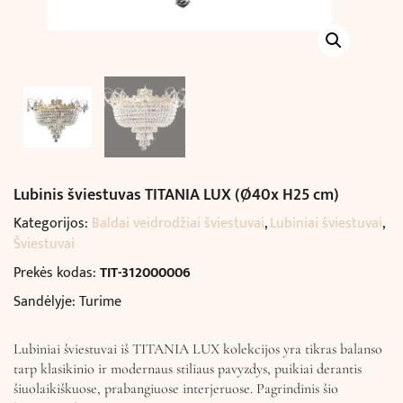
Lubinis šviestuvas TITANIA LUX (Ø40x H25 cm)
Kategorijos:
Baldai veidrodžiai šviestuvai
,
Lubiniai šviestuvai
,
Šviestuvai
Prekės kodas:
TIT-312000006
Sandėlyje: Turime
Lubiniai šviestuvai iš TITANIA LUX kolekcijos yra tikras balanso
tarp klasikinio ir modernaus stiliaus pavyzdys, puikiai derantis
šiuolaikiškuose, prabangiuose interjeruose. Pagrindinis šio