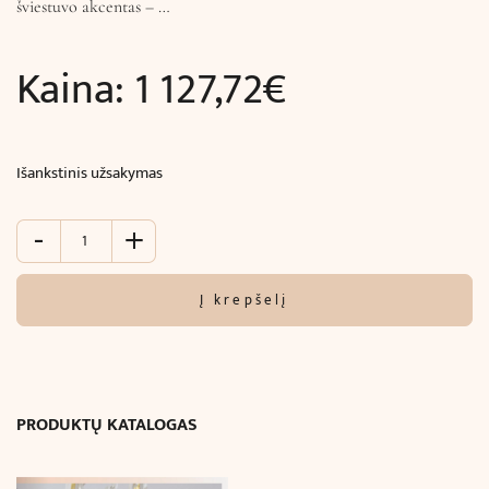
šviestuvo akcentas – …
Kaina:
1 127,72
€
Išankstinis užsakymas
-
+
produkto
kiekis:
Lubinis
Į krepšelį
šviestuvas
TITANIA
LUX
(Ø40x
H25
PRODUKTŲ KATALOGAS
cm)