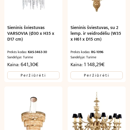
Sieninis šviestuvas
Sieninis šviestuvas, su 2
VARSOVIA (Ø30 x H35 x
lemp. ir veidrodėliu (W35
D17 cm)
x H61 x D15 cm)
Prekės kodas:
KAS-3463-30
Prekės kodas:
RG-1096
Sandėlyje: Turime
Sandėlyje: Turime
641,30
€
1 148,29
€
Kaina:
Kaina:
Peržiūrėti
Peržiūrėti