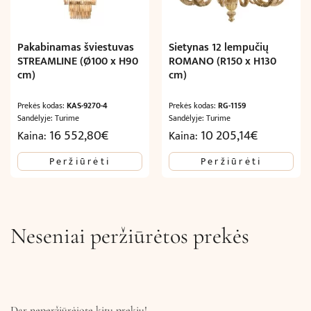
Pakabinamas šviestuvas
Sietynas 12 lempučių
STREAMLINE (Ø100 x H90
ROMANO (R150 x H130
cm)
cm)
Prekės kodas:
KAS-9270-4
Prekės kodas:
RG-1159
Sandėlyje: Turime
Sandėlyje: Turime
16 552,80
€
10 205,14
€
Kaina:
Kaina:
Peržiūrėti
Peržiūrėti
Neseniai peržiūrėtos prekės
Dar neperžiūrėjote kitų prekių!