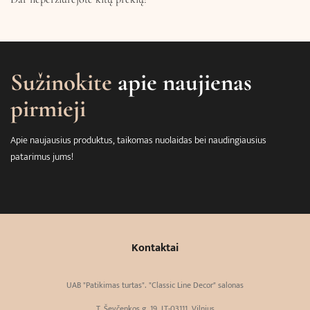
Sužinokite
apie naujienas
pirmieji
Apie naujausius produktus, taikomas nuolaidas bei naudingiausius
patarimus jums!
Kontaktai
UAB "Patikimas turtas". "Classic Line Decor" salonas
T. Ševčenkos g. 19, LT-03111, Vilnius