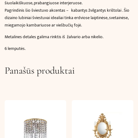
šiuolaikiškuose, prabangiuose interjeruose.
Pagrindinis šio šviestuvo akcentas – kabantys žvilgantys krištolai . Šio
dizaino lubiniai šviestuvai idealiai tinka erdviose laiptinėse, svetainėse,
miegamojo kambariuose ar viešbučių fojė.
Metalines detales galima rinktis iš žalvario arba nikelio.
6 lemputės.
Panašūs produktai