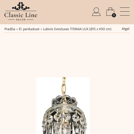
0
Atgal
Pradžia
>
El. parduotuvė
>
Lubinis šviestuvas TITANIA LUX (Ø15 x H30 cm)