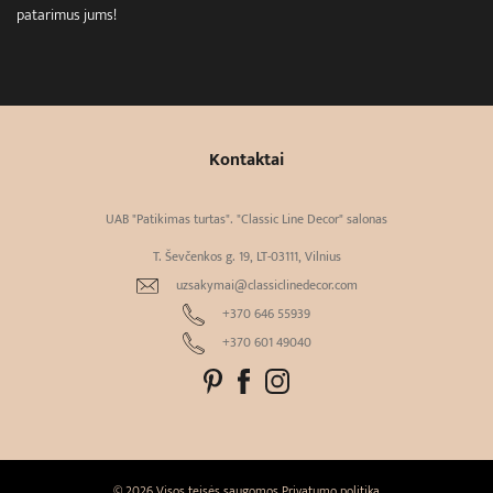
patarimus jums!
Kontaktai
UAB "Patikimas turtas". "Classic Line Decor" salonas
T. Ševčenkos g. 19, LT-03111, Vilnius
uzsakymai@classiclinedecor.com
+370 646 55939
+370 601 49040
© 2026 Visos teisės saugomos
Privatumo politika