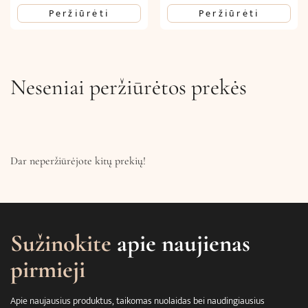
Peržiūrėti
Peržiūrėti
Neseniai peržiūrėtos prekės
Dar neperžiūrėjote kitų prekių!
Sužinokite
apie naujienas
pirmieji
Apie naujausius produktus, taikomas nuolaidas bei naudingiausius