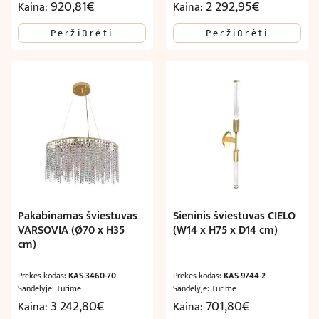
920,81
€
2 292,95
€
Kaina:
Kaina:
Peržiūrėti
Peržiūrėti
Pakabinamas šviestuvas
Sieninis šviestuvas CIELO
VARSOVIA (Ø70 x H35
(W14 x H75 x D14 cm)
cm)
Prekės kodas:
KAS-3460-70
Prekės kodas:
KAS-9744-2
Sandėlyje: Turime
Sandėlyje: Turime
3 242,80
€
701,80
€
Kaina:
Kaina: