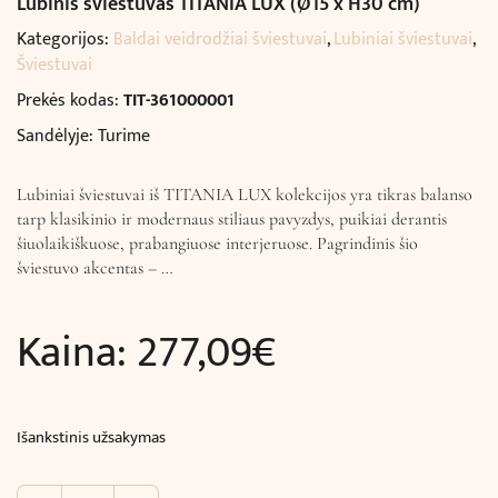
Lubinis šviestuvas TITANIA LUX (Ø15 x H30 cm)
Kategorijos:
Baldai veidrodžiai šviestuvai
,
Lubiniai šviestuvai
,
Šviestuvai
Prekės kodas:
TIT-361000001
Sandėlyje: Turime
Lubiniai šviestuvai iš TITANIA LUX kolekcijos yra tikras balanso
tarp klasikinio ir modernaus stiliaus pavyzdys, puikiai derantis
šiuolaikiškuose, prabangiuose interjeruose. Pagrindinis šio
šviestuvo akcentas – …
Kaina:
277,09
€
Išankstinis užsakymas
produkto