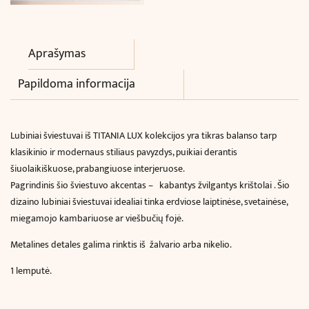
Aprašymas
Papildoma informacija
Lubiniai šviestuvai iš TITANIA LUX kolekcijos yra tikras balanso tarp
klasikinio ir modernaus stiliaus pavyzdys, puikiai derantis
šiuolaikiškuose, prabangiuose interjeruose.
Pagrindinis šio šviestuvo akcentas – kabantys žvilgantys krištolai . Šio
dizaino lubiniai šviestuvai idealiai tinka erdviose laiptinėse, svetainėse,
miegamojo kambariuose ar viešbučių fojė.
Metalines detales galima rinktis iš žalvario arba nikelio.
1 lemputė.