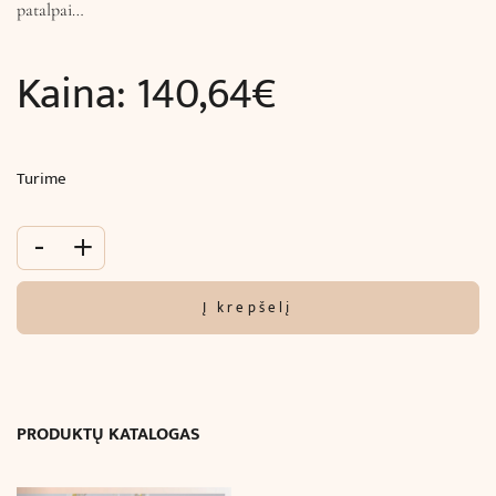
patalpai…
Kaina:
140,64
€
Turime
-
+
Į krepšelį
PRODUKTŲ KATALOGAS