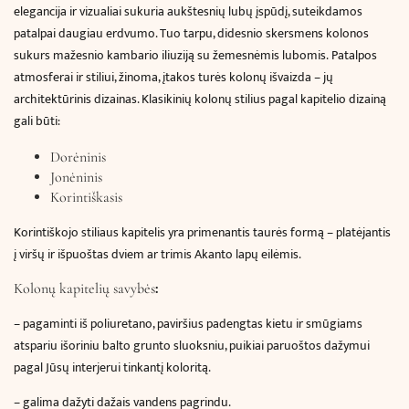
elegancija ir vizualiai sukuria aukštesnių lubų įspūdį, suteikdamos
patalpai daugiau erdvumo. Tuo tarpu, didesnio skersmens kolonos
sukurs mažesnio kambario iliuziją su žemesnėmis lubomis.
Patalpos
atmosferai ir stiliui, žinoma, įtakos turės kolonų išvaizda – jų
architektūrinis dizainas
. Klasikinių kolonų stilius pagal kapitelio dizainą
gali būti:
Dorėninis
Jonėninis
Korintiškasis
Korintiškojo stiliaus kapitelis yra primenantis taurės formą – platėjantis
į viršų ir išpuoštas dviem ar trimis Akanto lapų eilėmis.
:
Kolonų kapitelių savybės
– pagaminti iš poliuretano, paviršius padengtas kietu ir smūgiams
atspariu išoriniu balto grunto sluoksniu, puikiai paruoštos dažymui
pagal Jūsų interjerui tinkantį koloritą.
– galima dažyti dažais vandens pagrindu.