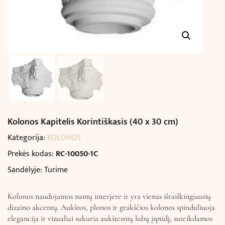
Kolonos Kapitelis Korintiškasis (40 x 30 cm)
Kategorija:
KOLONOS
Prekės kodas:
RC-10050-1C
Sandėlyje: Turime
Kolonos naudojamos namų interjere ir yra vienas išraiškingiausių
dizaino akcentų. Aukštos, plonos ir grakščios kolonos spinduliuoja
elegancija ir vizualiai sukuria aukštesnių lubų įspūdį, suteikdamos