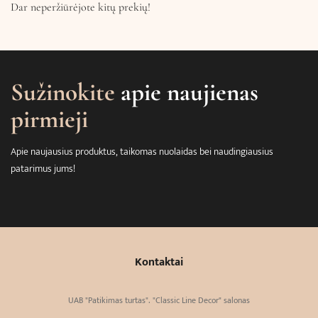
Dar neperžiūrėjote kitų prekių!
Sužinokite
apie naujienas
pirmieji
Apie naujausius produktus, taikomas nuolaidas bei naudingiausius
patarimus jums!
Kontaktai
UAB "Patikimas turtas". "Classic Line Decor" salonas