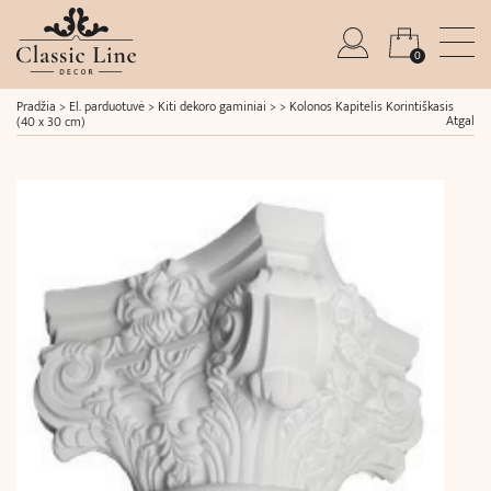
0
Pradžia
>
El. parduotuvė
>
Kiti dekoro gaminiai
> >
Kolonos Kapitelis Korintiškasis
Atgal
(40 x 30 cm)