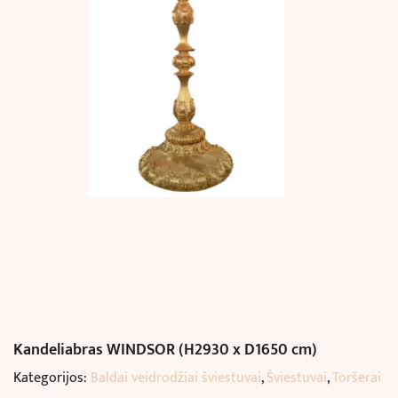
Kandeliabras WINDSOR (H2930 x D1650 cm)
Kategorijos:
Baldai veidrodžiai šviestuvai
,
Šviestuvai
,
Toršerai