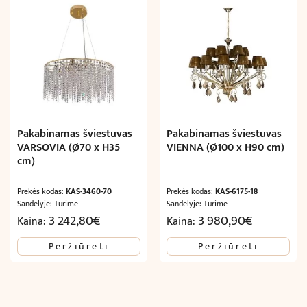
Pakabinamas šviestuvas
Pakabinamas šviestuvas
VARSOVIA (Ø70 x H35
VIENNA (Ø100 x H90 cm)
cm)
Prekės kodas:
KAS-3460-70
Prekės kodas:
KAS-6175-18
Sandėlyje: Turime
Sandėlyje: Turime
3 242,80
€
3 980,90
€
Kaina:
Kaina:
Peržiūrėti
Peržiūrėti