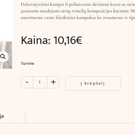
Dekoratyviniai kampai iš poliuretano derinami kartu su sien
juostomis naudojami sienų rėmelių kompozicijos kūrimui. M
asortimente rasite klasikinius kampukus be ornamento ir iš
Kaina:
10,16
€
Turime
-
+
produkto
Į krepšelį
kiekis:
Kampukas
juostai
luboms
ir
ja
sienoms
(17
x