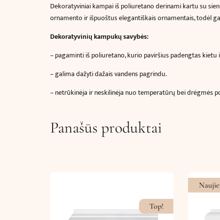
Dekoratyviniai kampai iš poliuretano
derinami kartu su sie
ornamento ir išpuoštus elegantiškais ornamentais, todėl galės
Dekoratyvinių kampukų savybės:
–
pagaminti iš poliuretano, kurio paviršius padengtas kietu 
– galima dažyti dažais vandens pagrindu.
– netrūkinėja ir neskilinėja nuo temperatūrų bei drėgmės p
Panašūs produktai
Naujie
Top!