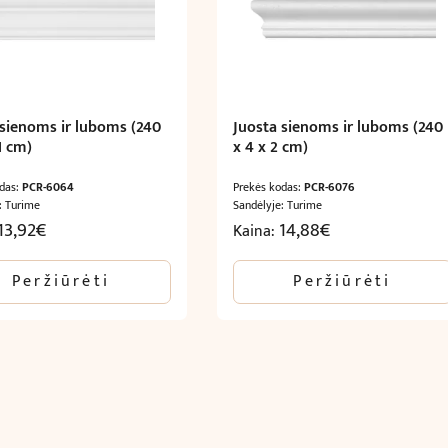
 sienoms ir luboms (240
Juosta sienoms ir luboms (240
.1 cm)
x 4 x 2 cm)
odas:
PCR-6064
Prekės kodas:
PCR-6076
: Turime
Sandėlyje: Turime
13,92
€
14,88
€
Kaina:
Peržiūrėti
Peržiūrėti