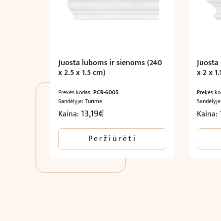
Juosta luboms ir sienoms (240
Juosta
x 2.5 x 1.5 cm)
x 2 x 1
Prekės kodas:
PCR-6005
Prekės k
Sandėlyje: Turime
Sandėlyje
13,19
€
Kaina:
Kaina:
Peržiūrėti