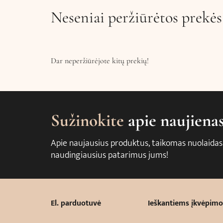
Neseniai peržiūrėtos prekės
Dar neperžiūrėjote kitų prekių!
Sužinokite
apie naujiena
Apie naujausius produktus, taikomas nuolaidas
naudingiausius patarimus jums!
El. parduotuvė
Ieškantiems įkvėpimo