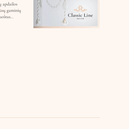
ų apdailos
ūsų gaminių
puoštus…