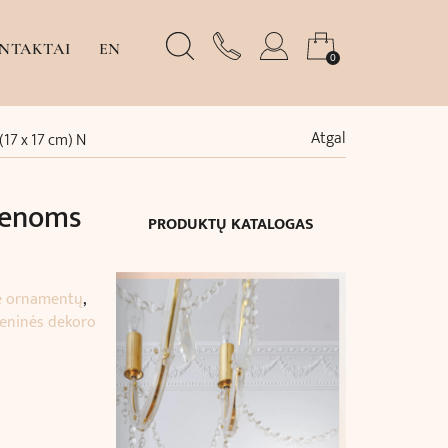
NTAKTAI
EN
0
Atgal
(17 x 17 cm) N
ienoms
PRODUKTŲ KATALOGAS
e ornamentų
,
ieninės dekoro