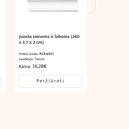
Juosta sienoms ir luboms (240
x 3.7 x 2 cm)
Prekės kodas:
PCR-6071
Sandėlyje: Turime
14,28
€
Kaina:
Peržiūrėti