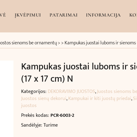
VĖ
ĮKVĖPIMUI
PATARIMAI
INFORMACIJA
KO
uostos sienoms be ornamentų
> >
Kampukas juostai luboms ir sienoms 
Kampukas juostai luboms ir s
(17 x 17 cm) N
Kategorijos:
DEKORAVIMO JUOSTOS
,
Juostos sienoms b
Juostos sienų dekorui
,
Kampukai ir kiti juostų priedai
,
S
juostos
Prekės kodas:
PCR-6003-2
Sandėlyje: Turime