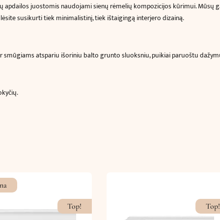
nų apdailos juostomis naudojami sienų rėmelių kompozicijos kūrimui. Mūsų g
17
ite susikurti tiek minimalistinį, tiek ištaigingą interjero dizainą.
cm)
N
ir smūgiams atspariu išoriniu balto grunto sluoksniu, puikiai paruoštu dažymui 
okyčių.
na
Top!
Top!