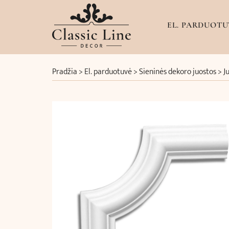
EL. PARDUOTU
Pradžia
>
El. parduotuvė
>
Sieninės dekoro juostos
>
J