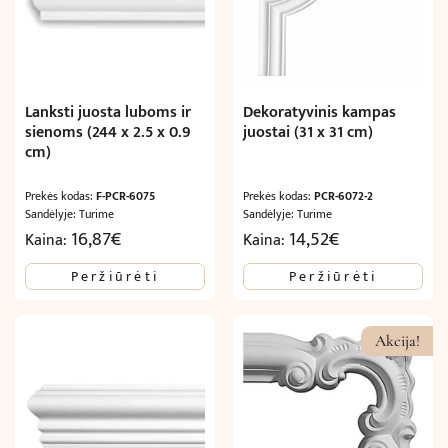
Lanksti juosta luboms ir
Dekoratyvinis kampas
sienoms (244 x 2.5 x 0.9
juostai (31 x 31 cm)
cm)
Prekės kodas:
F-PCR-6075
Prekės kodas:
PCR-6072-2
Sandėlyje: Turime
Sandėlyje: Turime
16,87
€
14,52
€
Kaina:
Kaina:
Peržiūrėti
Peržiūrėti
Akcija!