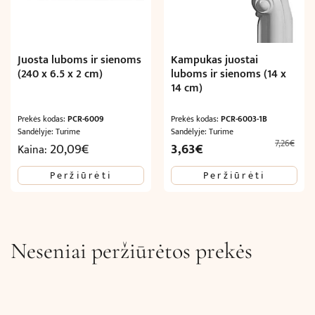
Juosta luboms ir sienoms
Kampukas juostai
(240 x 6.5 x 2 cm)
luboms ir sienoms (14 x
14 cm)
Prekės kodas:
PCR-6009
Prekės kodas:
PCR-6003-1B
Sandėlyje: Turime
Sandėlyje: Turime
7,26
€
Original
Current
20,09
€
3,63
€
Kaina:
price
price
Peržiūrėti
Peržiūrėti
was:
is:
7,26€.
3,63€.
Neseniai peržiūrėtos prekės