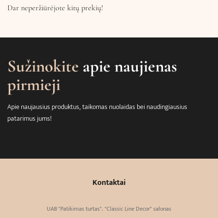
Dar neperžiūrėjote kitų prekių!
Sužinokite
apie naujienas
pirmieji
Apie naujausius produktus, taikomas nuolaidas bei naudingiausius
patarimus jums!
Kontaktai
UAB "Patikimas turtas". "Classic Line Decor" salonas