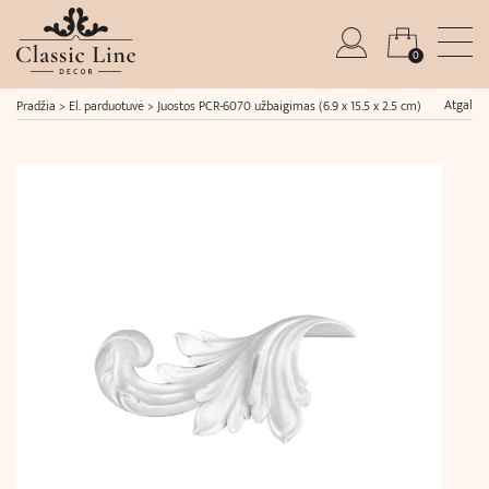
0
Atgal
Pradžia
>
El. parduotuvė
>
Juostos PCR-6070 užbaigimas (6.9 x 15.5 x 2.5 cm)