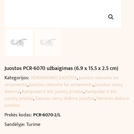
Juostos PCR-6070 užbaigimas (6.9 x 15.5 x 2.5 cm)
Kategorijos:
DEKORAVIMO JUOSTOS
,
Juostos sienoms be
ornamentų
,
Juostos sienoms be ornamentų
,
Juostos sienų
dekorui
,
Kampukai ir kiti juostų priedai
,
Kampukai ir kiti
juostų priedai
,
Siauros sienų dekoro juostos
,
Sieninės dekoro
juostos
Prekės kodas:
PCR-6070-2/L
Sandėlyje: Turime