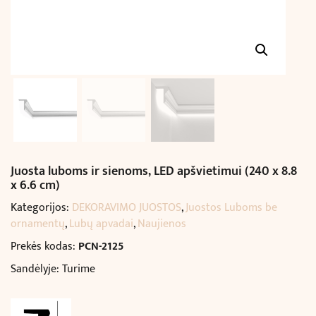
Juosta luboms ir sienoms, LED apšvietimui (240 x 8.8
x 6.6 cm)
Kategorijos:
DEKORAVIMO JUOSTOS
,
Juostos Luboms be
ornamentų
,
Lubų apvadai
,
Naujienos
Prekės kodas:
PCN-2125
Sandėlyje: Turime