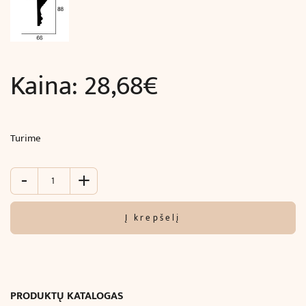
Kaina:
28,68
€
Turime
-
+
produkto
kiekis:
Juosta
Į krepšelį
luboms
ir
sienoms,
LED
apšvietimui
PRODUKTŲ KATALOGAS
(240