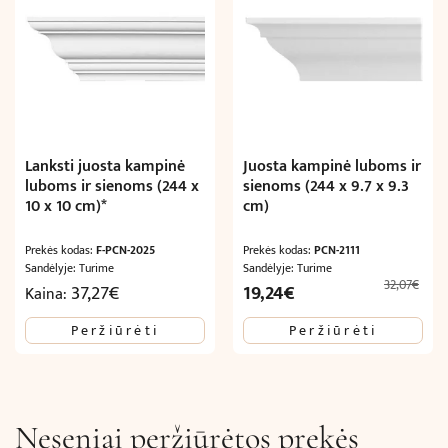
Lanksti juosta kampinė
Juosta kampinė luboms ir
luboms ir sienoms (244 x
sienoms (244 x 9.7 x 9.3
10 x 10 cm)*
cm)
Prekės kodas:
F-PCN-2025
Prekės kodas:
PCN-2111
Sandėlyje: Turime
Sandėlyje: Turime
32,07
€
Original
Current
37,27
€
19,24
€
Kaina:
price
price
Peržiūrėti
Peržiūrėti
was:
is:
32,07€.
19,24€.
Neseniai peržiūrėtos prekės