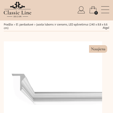
0
Pradžia
>
El. parduotuvė
>
Juosta luboms ir sienoms, LED apšvietimui (240 x 8.8 x 6.6
Atgal
cm)
Naujiena