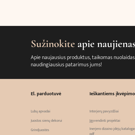
Sužinokite
apie naujiena
Apie naujausius produktus, taikomas nuolaidas
naudingiausius patarimus jums!
El. parduotuvė
Ieškantiems įkvėpimo
Lubų apvadai
Interjerų pavyzdžiai
Juostos sienų dekorui
Įgyvendinti projektai
Inerjero dizaino įdėjų kataloga
Grindjuostės
pdf