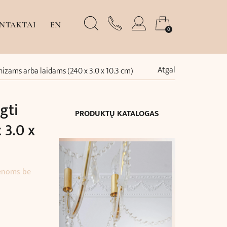
NTAKTAI
EN
0
Atgal
rnizams arba laidams (240 x 3.0 x 10.3 cm)
gti
PRODUKTŲ KATALOGAS
 3.0 x
ienoms be