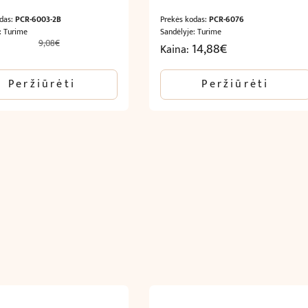
odas:
PCR-6003-2B
Prekės kodas:
PCR-6076
: Turime
Sandėlyje: Turime
9,08
€
l
Current
14,88
€
Kaina:
price
is:
Peržiūrėti
Peržiūrėti
4,54€.