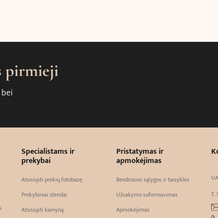
s
pirmieji
 bei
Specialistams ir
Pristatymas ir
K
prekybai
apmokėjimas
UA
Atsisiųsti prekių fotobazę
Bendrosios sąlygos ir taisyklės
T. 
Prekybiniai stendai
Užsakymo suformavimas
s
Atsisiųsti kainyną
Apmokėjimas