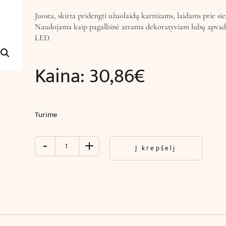
Juosta, skirta pridengti užuolaidų karnizams, laidams prie sie
Naudojama kaip pagalbinė atrama dekoratyviam lubų apvadu
LED.
Kaina:
30,86
€
Turime
-
+
produkto
Į krepšelį
kiekis:
Juosta
pagalbinė
skirta
pridengti
karnizams
arba