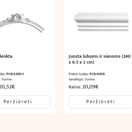
 lenkta
Juosta luboms ir sienoms (240
x 6.5 x 2 cm)
odas:
PCR-6300-1
Prekės kodas:
PCR-6009
: Turime
Sandėlyje: Turime
20,52
€
20,09
€
Kaina:
Peržiūrėti
Peržiūrėti