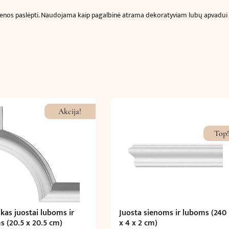
laidams
 sienos paslėpti. Naudojama kaip pagalbinė atrama dekoratyviam lubų apvadui
(240
x
3.0
x
10.3
cm)
Akcija!
Top!
as juostai luboms ir
Juosta sienoms ir luboms (240
s (20.5 x 20.5 cm)
x 4 x 2 cm)