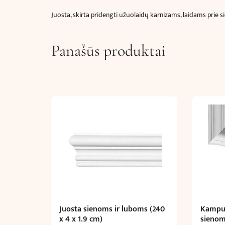
Juosta, skirta pridengti užuolaidų karnizams, laidams prie
Panašūs produktai
Juosta sienoms ir luboms (240
Kampuk
x 4 x 1.9 cm)
sienom