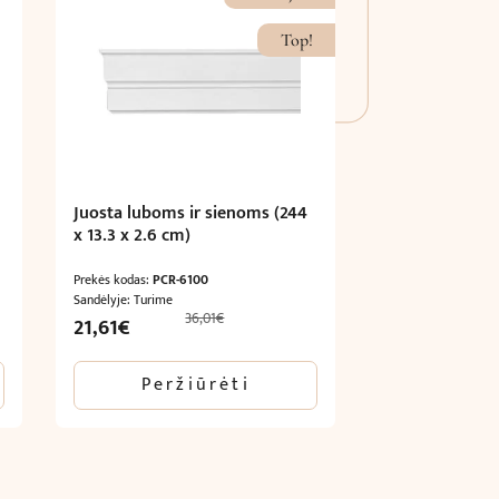
Top!
Juosta luboms ir sienoms (244
x 13.3 x 2.6 cm)
Prekės kodas:
PCR-6100
Sandėlyje: Turime
36,01
€
Original
Current
21,61
€
price
price
was:
is:
Peržiūrėti
36,01€.
21,61€.