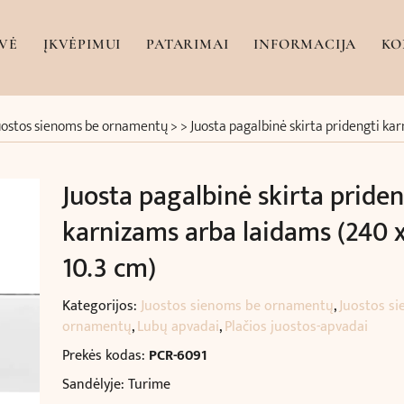
VĖ
ĮKVĖPIMUI
PATARIMAI
INFORMACIJA
KO
uostos sienoms be ornamentų
> >
Juosta pagalbinė skirta pridengti ka
Juosta pagalbinė skirta priden
karnizams arba laidams (240 x
10.3 cm)
Kategorijos:
Juostos sienoms be ornamentų
,
Juostos s
ornamentų
,
Lubų apvadai
,
Plačios juostos-apvadai
Prekės kodas:
PCR-6091
Sandėlyje: Turime