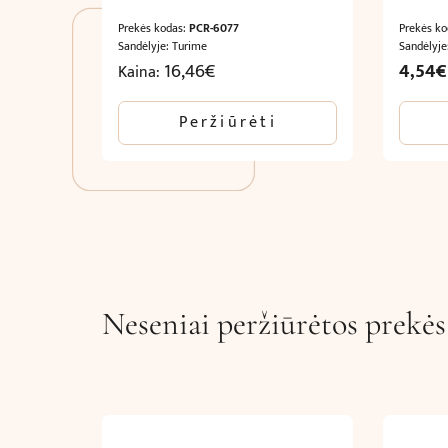
Prekės kodas:
PCR-6077
Prekės k
Sandėlyje: Turime
Sandėlyje
Origina
16,46
€
4,54
€
Kaina:
price
was:
Peržiūrėti
9,08€.
Neseniai peržiūrėtos prekės