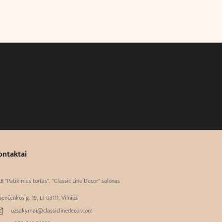
ontaktai
B "Patikimas turtas". "Classic Line Decor" salonas
Ševčenkos g. 19, LT-03111, Vilnius
uzsakymai@classiclinedecor.com