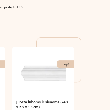
 su paslėptu LED.
Top!
Juosta luboms ir sienoms (240
x 2.5 x 1.5 cm)