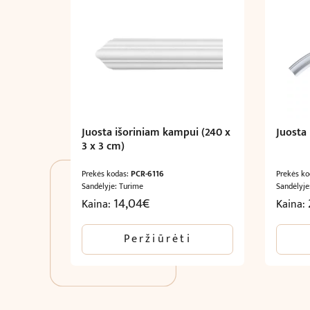
Juosta išoriniam kampui (240 x
Juosta
3 x 3 cm)
Prekės kodas:
PCR-6116
Prekės k
Sandėlyje: Turime
Sandėlyje
14,04
€
Kaina:
Kaina:
Peržiūrėti