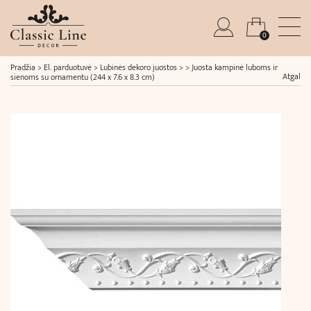
0
Pradžia
>
El. parduotuvė
>
Lubinės dekoro juostos
> >
Juosta kampinė luboms ir
Atgal
sienoms su ornamentu (244 x 7.6 x 8.3 cm)