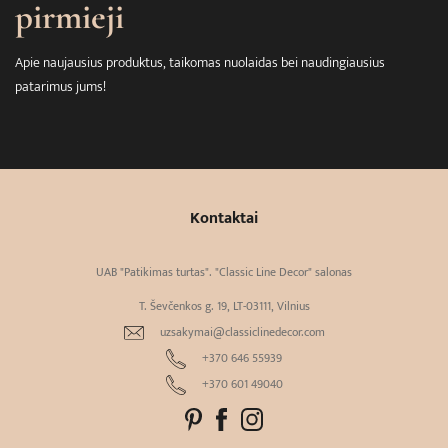
pirmieji
Apie naujausius produktus, taikomas nuolaidas bei naudingiausius
patarimus jums!
Kontaktai
UAB "Patikimas turtas". "Classic Line Decor" salonas
T. Ševčenkos g. 19, LT-03111, Vilnius
uzsakymai@classiclinedecor.com
+370 646 55939
+370 601 49040