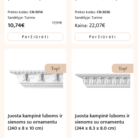
Prekės kodas:
CN-3014
Prekės kodas:
CN-3036
Sandėlyje: Turime
Sandėlyje: Turime
17,91
€
Original
Current
10,74
€
22,07
€
Kaina:
price
price
Peržiūrėti
Peržiūrėti
was:
is:
17,91€.
10,74€.
Top!
Top!
Juosta kampinė luboms ir
Juosta kampinė luboms ir
sienoms su ornamentu
sienoms su ornamentu
(240 x 8 x 10 cm)
(244 x 8.3 x 8.0 cm)