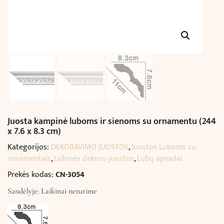
Juosta kampinė luboms ir sienoms su ornamentu (244
x 7.6 x 8.3 cm)
Kategorijos:
DEKORAVIMO JUOSTOS
,
Juostos Luboms su
ornamentais
,
Lubinės dekoro juostos
,
Lubų apvadai
Prekės kodas:
CN-3054
Sandėlyje: Laikinai neturime