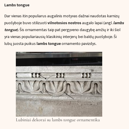
Lambs tongue
Dar vienas itin populiarus augalinis motyvas dažnai naudotas karnizų
puošyboje buvo stilizuoti
vilnotosios
nostros
augalo lapai (angl.
lambs
tongue
). Šis ornamemtas taip pat pergyveno daugybę amžių ir iki šiol
yra vienas populiariausių klasikinių interjerų bei baldų puošyboje. Ši
lubų juosta puikus
lambs tongue
ornamento pavizdys.
Lubiniai dekorai su lambs tongue ornamentika