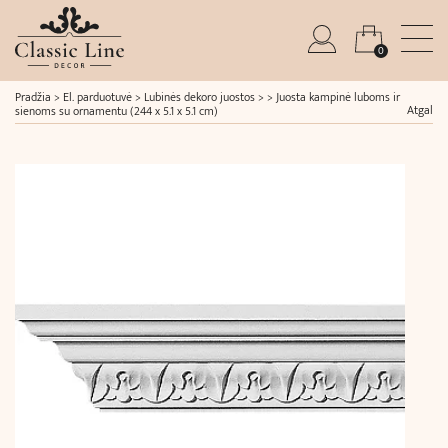
0
Pradžia
>
El. parduotuvė
>
Lubinės dekoro juostos
> >
Juosta kampinė luboms ir
Atgal
sienoms su ornamentu (244 x 5.1 x 5.1 cm)