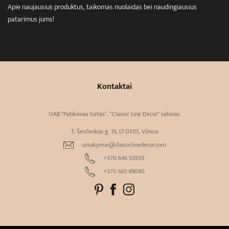
Apie naujausius produktus, taikomas nuolaidas bei naudingiausius
patarimus jums!
Kontaktai
UAB "Patikimas turtas". "Classic Line Decor" salonas
T. Ševčenkos g. 19, LT-03111, Vilnius
uzsakymai@classiclinedecor.com
+370 646 55939
+370 601 49040