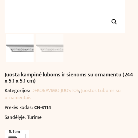
Juosta kampinė luboms ir sienoms su ornamentu (244
x 5.1 x 5.1 cm)
Kategorijos:
DEKORAVIMO JUOSTOS
,
Juostos Luboms su
ornamentais
Prekės kodas:
CN-3114
Sandėlyje: Turime