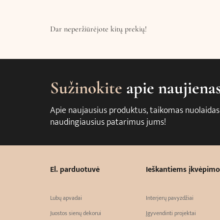
Dar neperžiūrėjote kitų prekių!
Sužinokite
apie naujiena
Apie naujausius produktus, taikomas nuolaidas
naudingiausius patarimus jums!
El. parduotuvė
Ieškantiems įkvėpimo
Lubų apvadai
Interjerų pavyzdžiai
Juostos sienų dekorui
Įgyvendinti projektai