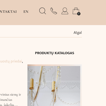
NTAKTAI
EN
0
Atgal
m
PRODUKTŲ KATALOGAS
juostų priedai
,
vinius sienų ir
vinančias
ų, šakelių,…