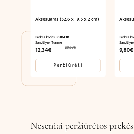
Aksesuaras (52.6 x 19.5 x 2 cm)
Aksesua
Prekės kodas:
P-1043R
Prekės k
Sandėlyje: Turime
Sandėlyje
20,57
€
Original
Current
Origina
12,34
€
9,80
€
price
price
price
was:
is:
was:
Peržiūrėti
20,57€.
12,34€.
16,34€.
Neseniai peržiūrėtos prekės