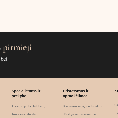
s
pirmieji
 bei
Specialistams ir
Pristatymas ir
K
prekybai
apmokėjimas
UA
Atsisiųsti prekių fotobazę
Bendrosios sąlygos ir taisyklės
T. 
Prekybiniai stendai
Užsakymo suformavimas