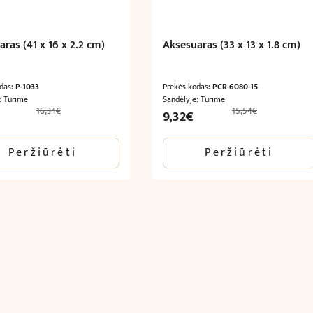
ras (41 x 16 x 2.2 cm)
Aksesuaras (33 x 13 x 1.8 cm)
odas:
P-1033
Prekės kodas:
PCR-6080-15
: Turime
Sandėlyje: Turime
16,34
€
15,54
€
l
Current
Original
Current
9,32
€
price
price
price
is:
was:
is:
Peržiūrėti
Peržiūrėti
9,80€.
15,54€.
9,32€.