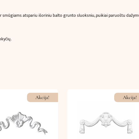
ir smūgiams atspariu išoriniu balto grunto sluoksniu, puikiai paruoštu dažymui 
okyčių.
Akcija!
Akcija!