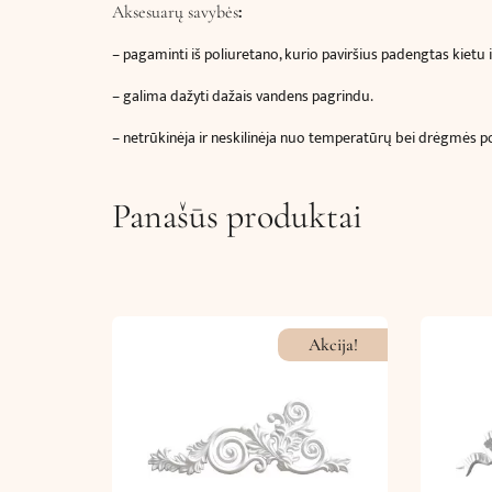
:
Aksesuarų savybės
–
pagaminti iš poliuretano, kurio paviršius padengtas kietu 
– galima dažyti dažais vandens pagrindu.
– netrūkinėja ir neskilinėja nuo temperatūrų bei drėgmės p
Panašūs produktai
Akcija!