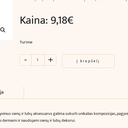
Kaina:
9,18
€
Turime
-
+
produkto
Į krepšelį
kiekis:
Aksesuaras
8,2
x
9,0
ja
x
2,60
cm
tyvinius sienų ir lubų aksesuarus galima sukurti unikalias kompozicijas, pagy
kai derinami ir naudojami sienų ir lubų dekorui.