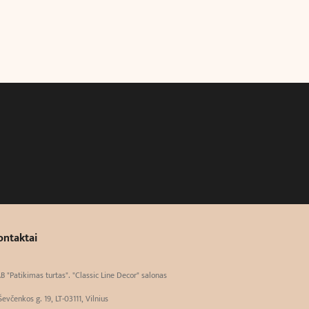
ontaktai
B "Patikimas turtas". "Classic Line Decor" salonas
Ševčenkos g. 19, LT-03111, Vilnius