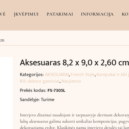
VĖ
ĮKVĖPIMUI
PATARIMAI
INFORMACIJA
KO
 cm
Aksesuaras 8,2 x 9,0 x 2,60 c
Kategorijos:
AKSESUARAI
,
French Style
,
Kampukai ir kiti 
Kiti dekoro gaminiai
,
Naujienos
Prekės kodas:
FS-7305L
Sandėlyje: Turime
Interjero dizainui naudojant ir tarpusavyje derinant dekoraty
lubų aksesuarus galima sukurti unikalias kompozicijas, pagy
dekoruojamą erdvę. Klasikinės namų interjero detalės tai lap