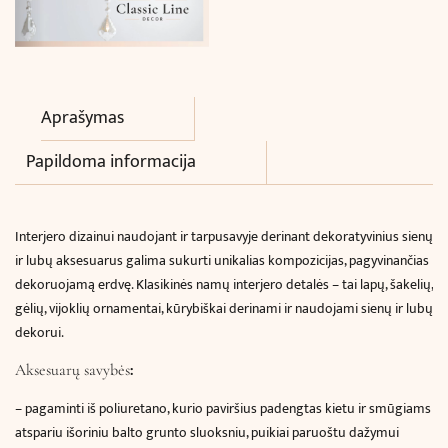
Aprašymas
Papildoma informacija
Interjero dizainui naudojant ir tarpusavyje derinant dekoratyvinius sienų
ir lubų aksesuarus galima sukurti unikalias kompozicijas, pagyvinančias
dekoruojamą erdvę. Klasikinės namų interjero detalės – tai lapų, šakelių,
gėlių, vijoklių ornamentai, kūrybiškai derinami ir naudojami sienų ir lubų
dekorui.
:
Aksesuarų savybės
–
pagaminti iš poliuretano, kurio paviršius padengtas kietu ir smūgiams
atspariu išoriniu balto grunto sluoksniu, puikiai paruoštu dažymui