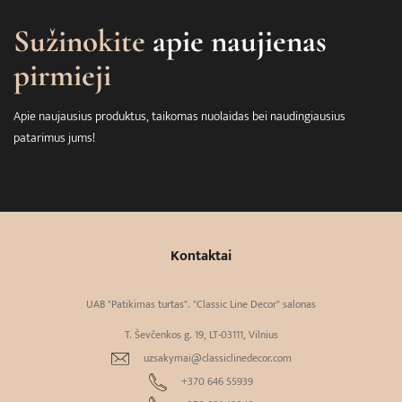
Sužinokite
apie naujienas
pirmieji
Apie naujausius produktus, taikomas nuolaidas bei naudingiausius
patarimus jums!
Kontaktai
UAB "Patikimas turtas". "Classic Line Decor" salonas
T. Ševčenkos g. 19, LT-03111, Vilnius
uzsakymai@classiclinedecor.com
+370 646 55939