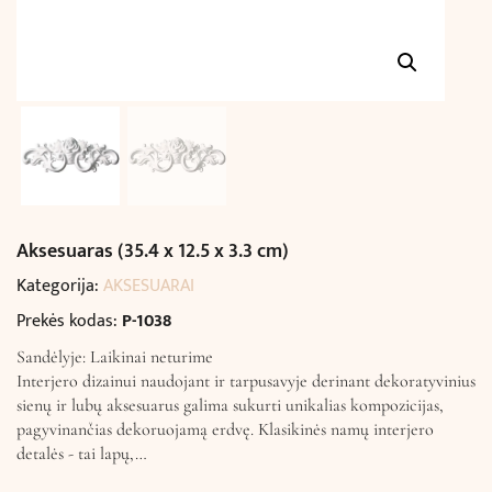
Aksesuaras (35.4 x 12.5 x 3.3 cm)
Kategorija:
AKSESUARAI
Prekės kodas:
P-1038
Sandėlyje: Laikinai neturime
Interjero dizainui naudojant ir tarpusavyje derinant dekoratyvinius
sienų ir lubų aksesuarus galima sukurti unikalias kompozicijas,
pagyvinančias dekoruojamą erdvę. Klasikinės namų interjero
detalės - tai lapų,…