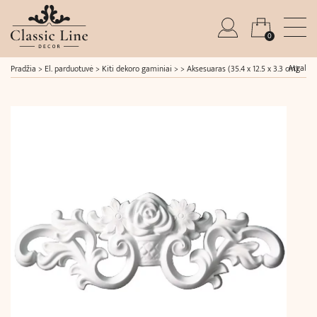
0
Atgal
Pradžia
>
El. parduotuvė
>
Kiti dekoro gaminiai
> >
Aksesuaras (35.4 x 12.5 x 3.3 cm)