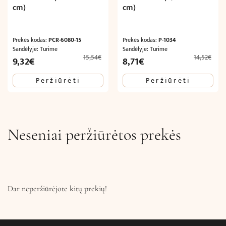
cm)
cm)
Prekės kodas:
PCR-6080-15
Prekės kodas:
P-1034
Sandėlyje: Turime
Sandėlyje: Turime
15,54
€
14,52
€
Original
Current
Original
Current
9,32
€
8,71
€
price
price
price
price
Peržiūrėti
Peržiūrėti
was:
is:
was:
is:
15,54€.
9,32€.
14,52€.
8,71€.
Neseniai peržiūrėtos prekės
Dar neperžiūrėjote kitų prekių!