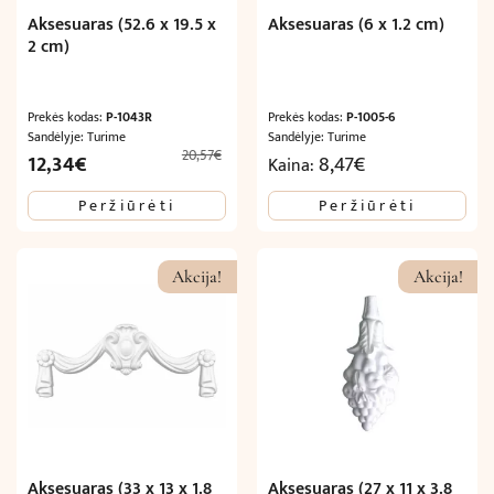
Aksesuaras (52.6 x 19.5 x
Aksesuaras (6 x 1.2 cm)
2 cm)
Prekės kodas:
P-1043R
Prekės kodas:
P-1005-6
Sandėlyje: Turime
Sandėlyje: Turime
20,57
€
Original
Current
12,34
€
8,47
€
Kaina:
price
price
Peržiūrėti
Peržiūrėti
was:
is:
20,57€.
12,34€.
Akcija!
Akcija!
Aksesuaras (33 x 13 x 1.8
Aksesuaras (27 x 11 x 3.8