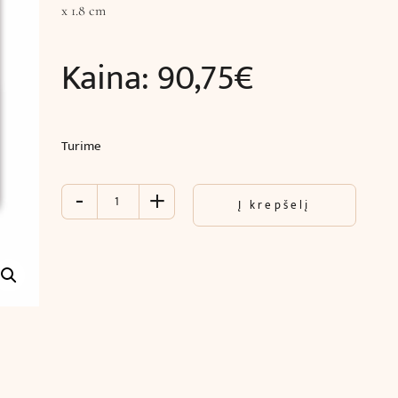
x 1.8 cm
Kaina:
90,75
€
Turime
-
+
produkto
Į krepšelį
kiekis:
3D
sienų
plokštė
-
3D-
B102L
(300
x
40