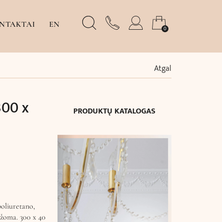
NTAKTAI
EN
0
Atgal
300 x
PRODUKTŲ KATALOGAS
poliuretano,
ažoma. 300 x 40