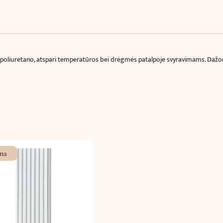
x
1.8
cm)
iš poliuretano, atspari temperatūros bei drėgmės patalpoje svyravimams. Dažo
na