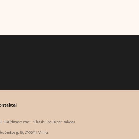
ontaktai
B "Patikimas turtas". "Classic Line Decor" salonas
Ševčenkos g. 19, LT-03111, Vilnius