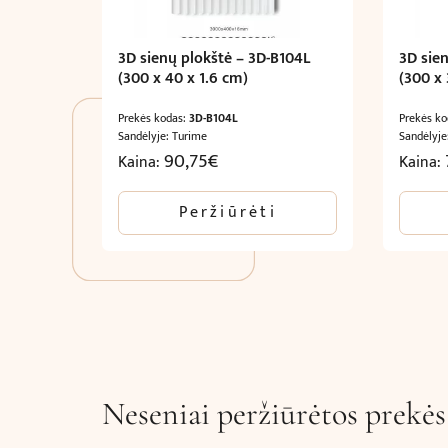
3D sienų plokštė – 3D-B104L
3D sie
(300 x 40 x 1.6 cm)
(300 x 
Prekės kodas:
3D-B104L
Prekės k
Sandėlyje: Turime
Sandėlyje
90,75
€
Kaina:
Kaina:
Peržiūrėti
Neseniai peržiūrėtos prekės