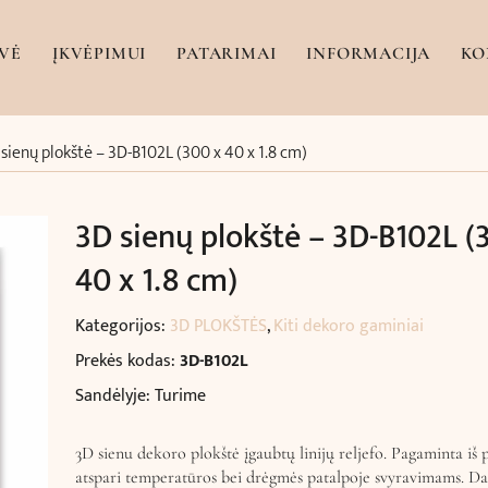
VĖ
ĮKVĖPIMUI
PATARIMAI
INFORMACIJA
KO
sienų plokštė – 3D-B102L (300 x 40 x 1.8 cm)
3D sienų plokštė – 3D-B102L (
40 x 1.8 cm)
Kategorijos:
3D PLOKŠTĖS
,
Kiti dekoro gaminiai
Prekės kodas:
3D-B102L
Sandėlyje: Turime
3D sienu dekoro plokštė įgaubtų linijų reljefo. Pagaminta iš 
atspari temperatūros bei drėgmės patalpoje svyravimams. D