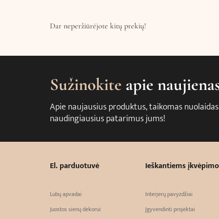
Dar neperžiūrėjote kitų prekių!
Sužinokite
apie naujiena
Apie naujausius produktus, taikomas nuolaidas
naudingiausius patarimus jums!
El. parduotuvė
Ieškantiems įkvėpimo
Lubų apvadai
Interjerų pavyzdžiai
Juostos sienų dekorui
Įgyvendinti projektai