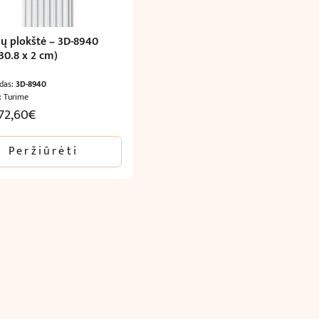
nų plokštė – 3D-8940
30.8 x 2 cm)
odas:
3D-8940
: Turime
72,60
€
Peržiūrėti