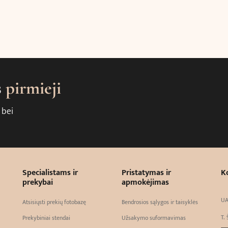
s
pirmieji
 bei
Specialistams ir
Pristatymas ir
K
prekybai
apmokėjimas
UA
Atsisiųsti prekių fotobazę
Bendrosios sąlygos ir taisyklės
T. 
Prekybiniai stendai
Užsakymo suformavimas