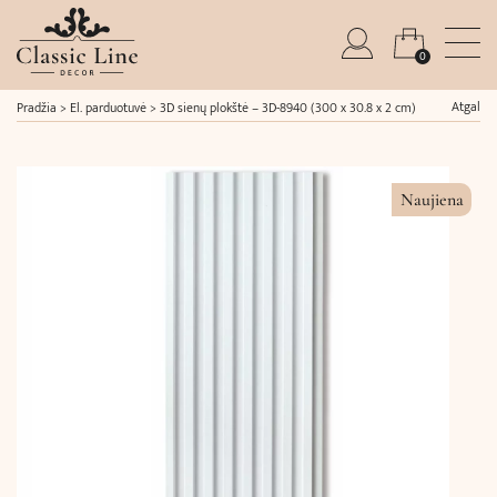
0
Atgal
Pradžia
>
El. parduotuvė
>
3D sienų plokštė – 3D-8940 (300 x 30.8 x 2 cm)
Naujiena