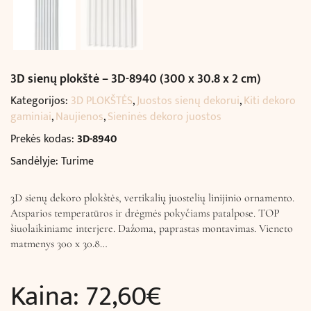
3D sienų plokštė – 3D-8940 (300 x 30.8 x 2 cm)
Kategorijos:
3D PLOKŠTĖS
,
Juostos sienų dekorui
,
Kiti dekoro
gaminiai
,
Naujienos
,
Sieninės dekoro juostos
Prekės kodas:
3D-8940
Sandėlyje: Turime
3D sienų dekoro plokštės, vertikalių juostelių linijinio ornamento.
Atsparios temperatūros ir drėgmės pokyčiams patalpose. TOP
šiuolaikiniame interjere. Dažoma, paprastas montavimas. Vieneto
matmenys 300 x 30.8…
Kaina:
72,60
€