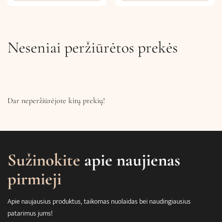
Neseniai peržiūrėtos prekės
Dar neperžiūrėjote kitų prekių!
Sužinokite
apie naujienas
pirmieji
Apie naujausius produktus, taikomas nuolaidas bei naudingiausius
patarimus jums!