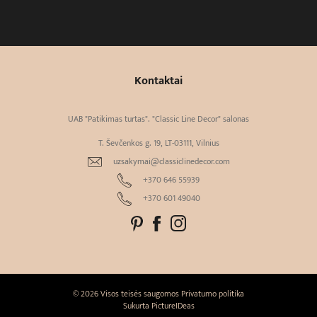
Kontaktai
UAB "Patikimas turtas". "Classic Line Decor" salonas
T. Ševčenkos g. 19, LT-03111, Vilnius
uzsakymai@classiclinedecor.com
+370 646 55939
+370 601 49040
© 2026 Visos teisės saugomos
Privatumo politika
Sukurta
PictureIDeas